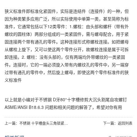
狭义标准件即标准化紧固件，实际是连结件（连接件）的一种，但
因为种类繁多应用广泛，所以实际使用中单算一类，甚至简称为标
准件，它通常包括以下12类零件：1.螺栓：由头部和螺杆（带有外
螺纹的圆柱体）两部分组成的一类紧固件，需与螺母配合，用于紧
固连接两个带有通孔的零件。这种连接形式称螺栓连接。如把螺母
从螺栓上旋下，又可以使这两个零件分开，故螺栓连接是属于可拆
卸连接。2. 螺柱：没有头部的，仅有两端均外带螺纹的一类紧固
件。连接时，它的一端必须旋入带有内螺纹孔的零件中，另一端穿
过带有通孔的零件中，然后旋上螺母，即使这两个零件标准件的狭
义标准件
以上就是小编对于不锈钢 D牙80°十字槽修剪大沉头割尾自攻螺钉
ASME/ANSI B18.6.3 问题和相关问题的解答了，希望对你有用
上一篇：
不锈钢 十字槽盘头三角锁紧螺钉 DIN 7500C
下一篇：
返回列表