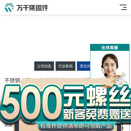
公司动态
行业新闻
常见问题
万
千
不锈钢 D牙80°十字槽修剪大沉头割尾自攻螺钉
工
ASME/ANSI B18.6.3
品
发布时间：2026-06-24 14:26:20
人气：
30
来源：
大家好今天来介绍不锈钢 D牙80°十字槽修剪大沉头割尾自攻螺钉
ASME/ANSI B18.6.3的问题，以下是万千紧固件小编对此问题的归
纳整理，来看看吧。