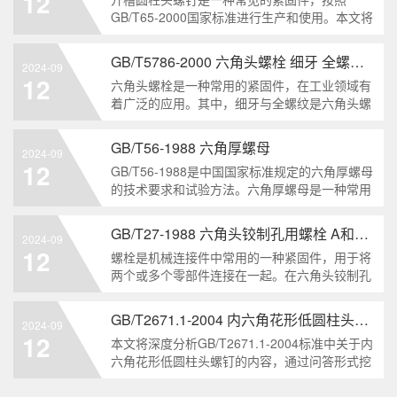
12
解。1. 六角头自
GB/T65-2000国家标准进行生产和使用。本文将
深入分析开槽圆柱头螺钉的特点、分类以及应用
领域，帮助读者更好地了解和应用该种螺钉。什
GB/T5786-2000 六角头螺栓 细牙 全螺纹——工业重要性和特点
2024-09
么是GB/T65-2000 开槽圆柱头螺钉？GB/T65-
12
六角头螺栓是一种常用的紧固件，在工业领域有
200
着广泛的应用。其中，细牙与全螺纹是六角头螺
栓的两个重要特点。本文将从工业重要性和特点
两个方面，对GB/T5786-2000标准下的六角头螺
GB/T56-1988 六角厚螺母
2024-09
栓 细牙 全螺纹进行深度分析和知识挖掘。什么
12
GB/T56-1988是中国国家标准规定的六角厚螺母
是GB/T57
的技术要求和试验方法。六角厚螺母是一种常用
的紧固件，它具有六个面和较大的厚度。它通常
用于需要更大的力矩和耐久性的紧固装配。六角
GB/T27-1988 六角头铰制孔用螺栓 A和B级
2024-09
厚螺母的材料和制造工艺六角厚螺母通常由低碳
12
螺栓是机械连接件中常用的一种紧固件，用于将
钢、中碳钢或合金钢
两个或多个零部件连接在一起。在六角头铰制孔
用螺栓中，根据其质量要求的不同，可以分为A
级和B级两种。下面我们来分析一下这两种级别
GB/T2671.1-2004 内六角花形低圆柱头螺钉
2024-09
的螺栓有哪些区别。1. A级和B级的定义和标准
12
本文将深度分析GB/T2671.1-2004标准中关于内
有什么不同?A级和B级是
六角花形低圆柱头螺钉的内容，通过问答形式挖
掘知识点，为读者提供全面的了解。1. 什么是
GB/T2671.1-2004标准？GB/T2671.1-2004是中