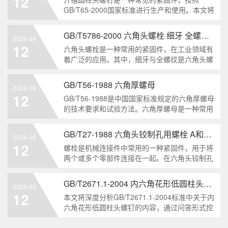
12
解。1. 六角头自
GB/T65-2000国家标准进行生产和使用。本文将
深入分析开槽圆柱头螺钉的特点、分类以及应用
领域，帮助读者更好地了解和应用该种螺钉。什
GB/T5786-2000 六角头螺栓 细牙 全螺纹——工业重要性和特点
2024-09
么是GB/T65-2000 开槽圆柱头螺钉？GB/T65-
12
六角头螺栓是一种常用的紧固件，在工业领域有
200
着广泛的应用。其中，细牙与全螺纹是六角头螺
栓的两个重要特点。本文将从工业重要性和特点
两个方面，对GB/T5786-2000标准下的六角头螺
GB/T56-1988 六角厚螺母
2024-09
栓 细牙 全螺纹进行深度分析和知识挖掘。什么
12
GB/T56-1988是中国国家标准规定的六角厚螺母
是GB/T57
的技术要求和试验方法。六角厚螺母是一种常用
的紧固件，它具有六个面和较大的厚度。它通常
用于需要更大的力矩和耐久性的紧固装配。六角
GB/T27-1988 六角头铰制孔用螺栓 A和B级
2024-09
厚螺母的材料和制造工艺六角厚螺母通常由低碳
12
螺栓是机械连接件中常用的一种紧固件，用于将
钢、中碳钢或合金钢
两个或多个零部件连接在一起。在六角头铰制孔
用螺栓中，根据其质量要求的不同，可以分为A
级和B级两种。下面我们来分析一下这两种级别
GB/T2671.1-2004 内六角花形低圆柱头螺钉
2024-09
的螺栓有哪些区别。1. A级和B级的定义和标准
12
本文将深度分析GB/T2671.1-2004标准中关于内
有什么不同?A级和B级是
六角花形低圆柱头螺钉的内容，通过问答形式挖
掘知识点，为读者提供全面的了解。1. 什么是
GB/T2671.1-2004标准？GB/T2671.1-2004是中