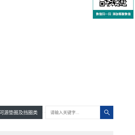
河源垫圈及挡圈类