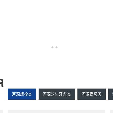
R
河源螺栓类
河源双头牙条类
河源螺母类