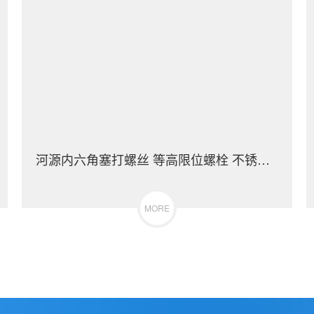
河源内六角塞打螺丝 等高限位螺栓 不锈钢（304/316）碳钢 合金钢
MORE