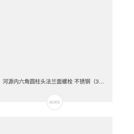
河源内六角圆柱头法兰面螺栓 不锈钢（304/316）碳钢 合金钢
MORE