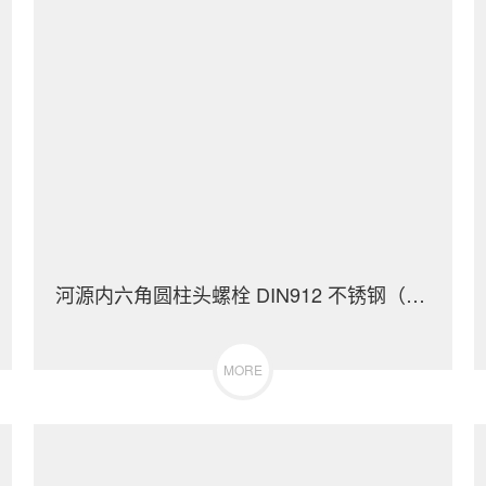
河源内六角圆柱头螺栓 DIN912 不锈钢（304/316）碳钢 合金钢
MORE