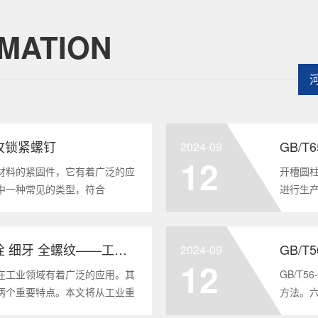
MATION
头自攻锁紧螺钉
GB/
2024-09
12
材料的紧固件，它有着广泛的应
开槽圆柱
中一种常见的类型，符合
进行生
将深度分析这种螺钉的特点、应用以及
及应用
全面的了解。1. 六角头自
GB/T6
GB/T5786-2000 六角头螺栓 细牙 全螺纹——工业重要性和特点
GB/T
2024-09
12
在工业领域有着广泛的应用。其
GB/T
两个重要特点。本文将从工业重
方法。
6-2000标准下的六角头螺栓 细
度。它