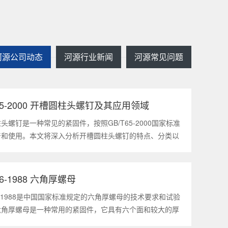
河源公司动态
河源行业新闻
河源常见问题
T65-2000 开槽圆柱头螺钉及其应用领域
2025
1
头螺钉是一种常见的紧固件，按照GB/T65-2000国家标准
产和使用。本文将深入分析开槽圆柱头螺钉的特点、分类以
领域，帮助读者更好地了解和应用该种螺钉。什么是
5-2000 开槽圆柱头螺钉？GB/T65-200
56-1988 六角厚螺母
2025
1
56-1988是中国国家标准规定的六角厚螺母的技术要求和试验
六角厚螺母是一种常用的紧固件，它具有六个面和较大的厚
通常用于需要更大的力矩和耐久性的紧固装配。六角厚螺母