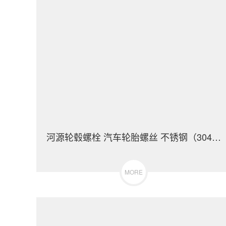
河源轮毂螺栓 汽车轮胎螺丝 不锈钢（304/316）碳钢 合金钢
MORE