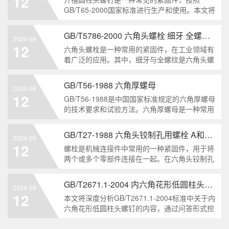
12
解。1. 六角头自
GB/T65-2000国家标准进行生产和使用。本文将
深入分析开槽圆柱头螺钉的特点、分类以及应用
领域，帮助读者更好地了解和应用该种螺钉。什
GB/T5786-2000 六角头螺栓 细牙 全螺纹——工业重要性和特点
2024-09
么是GB/T65-2000 开槽圆柱头螺钉？GB/T65-
12
六角头螺栓是一种常用的紧固件，在工业领域有
200
着广泛的应用。其中，细牙与全螺纹是六角头螺
栓的两个重要特点。本文将从工业重要性和特点
两个方面，对GB/T5786-2000标准下的六角头螺
GB/T56-1988 六角厚螺母
2024-09
栓 细牙 全螺纹进行深度分析和知识挖掘。什么
12
GB/T56-1988是中国国家标准规定的六角厚螺母
是GB/T57
的技术要求和试验方法。六角厚螺母是一种常用
的紧固件，它具有六个面和较大的厚度。它通常
用于需要更大的力矩和耐久性的紧固装配。六角
GB/T27-1988 六角头铰制孔用螺栓 A和B级
2024-09
厚螺母的材料和制造工艺六角厚螺母通常由低碳
12
螺栓是机械连接件中常用的一种紧固件，用于将
钢、中碳钢或合金钢
两个或多个零部件连接在一起。在六角头铰制孔
用螺栓中，根据其质量要求的不同，可以分为A
级和B级两种。下面我们来分析一下这两种级别
GB/T2671.1-2004 内六角花形低圆柱头螺钉
2024-09
的螺栓有哪些区别。1. A级和B级的定义和标准
12
本文将深度分析GB/T2671.1-2004标准中关于内
有什么不同?A级和B级是
六角花形低圆柱头螺钉的内容，通过问答形式挖
掘知识点，为读者提供全面的了解。1. 什么是
GB/T2671.1-2004标准？GB/T2671.1-2004是中