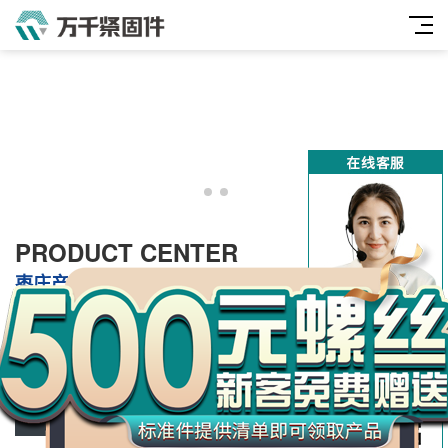
万
PRODUCT CENTER
千
枣庄产品中心
工
品
枣庄螺栓类
枣庄双头牙条类
枣庄螺母类
枣庄垫圈及挡圈类