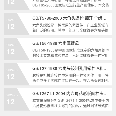
12
解。1. 六角头自
GB/T65-2000国家标准进行生产和使用。本文将
深入分析开槽圆柱头螺钉的特点、分类以及应用
领域，帮助读者更好地了解和应用该种螺钉。什
GB/T5786-2000 六角头螺栓 细牙 全螺纹——工业重要性和特点
2024-09
么是GB/T65-2000 开槽圆柱头螺钉？GB/T65-
12
六角头螺栓是一种常用的紧固件，在工业领域有
200
着广泛的应用。其中，细牙与全螺纹是六角头螺
栓的两个重要特点。本文将从工业重要性和特点
两个方面，对GB/T5786-2000标准下的六角头螺
GB/T56-1988 六角厚螺母
2024-09
栓 细牙 全螺纹进行深度分析和知识挖掘。什么
12
GB/T56-1988是中国国家标准规定的六角厚螺母
是GB/T57
的技术要求和试验方法。六角厚螺母是一种常用
的紧固件，它具有六个面和较大的厚度。它通常
用于需要更大的力矩和耐久性的紧固装配。六角
GB/T27-1988 六角头铰制孔用螺栓 A和B级
2024-09
厚螺母的材料和制造工艺六角厚螺母通常由低碳
12
螺栓是机械连接件中常用的一种紧固件，用于将
钢、中碳钢或合金钢
两个或多个零部件连接在一起。在六角头铰制孔
用螺栓中，根据其质量要求的不同，可以分为A
级和B级两种。下面我们来分析一下这两种级别
GB/T2671.1-2004 内六角花形低圆柱头螺钉
2024-09
的螺栓有哪些区别。1. A级和B级的定义和标准
12
本文将深度分析GB/T2671.1-2004标准中关于内
有什么不同?A级和B级是
六角花形低圆柱头螺钉的内容，通过问答形式挖
掘知识点，为读者提供全面的了解。1. 什么是
GB/T2671.1-2004标准？GB/T2671.1-2004是中