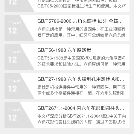
12
解。1. 六角头自
GB/T65-2000国家标准进行生产和使用。本文将
深入分析开槽圆柱头螺钉的特点、分类以及应用
领域，帮助读者更好地了解和应用该种螺钉。什
GB/T5786-2000 六角头螺栓 细牙 全螺纹——工业重要性和特点
2024-09
么是GB/T65-2000 开槽圆柱头螺钉？GB/T65-
12
六角头螺栓是一种常用的紧固件，在工业领域有
200
着广泛的应用。其中，细牙与全螺纹是六角头螺
栓的两个重要特点。本文将从工业重要性和特点
两个方面，对GB/T5786-2000标准下的六角头螺
GB/T56-1988 六角厚螺母
2024-09
栓 细牙 全螺纹进行深度分析和知识挖掘。什么
12
GB/T56-1988是中国国家标准规定的六角厚螺母
是GB/T57
的技术要求和试验方法。六角厚螺母是一种常用
的紧固件，它具有六个面和较大的厚度。它通常
用于需要更大的力矩和耐久性的紧固装配。六角
GB/T27-1988 六角头铰制孔用螺栓 A和B级
2024-09
厚螺母的材料和制造工艺六角厚螺母通常由低碳
12
螺栓是机械连接件中常用的一种紧固件，用于将
钢、中碳钢或合金钢
两个或多个零部件连接在一起。在六角头铰制孔
用螺栓中，根据其质量要求的不同，可以分为A
级和B级两种。下面我们来分析一下这两种级别
GB/T2671.1-2004 内六角花形低圆柱头螺钉
2024-09
的螺栓有哪些区别。1. A级和B级的定义和标准
12
本文将深度分析GB/T2671.1-2004标准中关于内
有什么不同?A级和B级是
六角花形低圆柱头螺钉的内容，通过问答形式挖
掘知识点，为读者提供全面的了解。1. 什么是
GB/T2671.1-2004标准？GB/T2671.1-2004是中