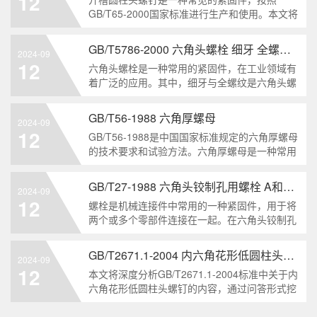
12
解。1. 六角头自
GB/T65-2000国家标准进行生产和使用。本文将
深入分析开槽圆柱头螺钉的特点、分类以及应用
领域，帮助读者更好地了解和应用该种螺钉。什
GB/T5786-2000 六角头螺栓 细牙 全螺纹——工业重要性和特点
2024-09
么是GB/T65-2000 开槽圆柱头螺钉？GB/T65-
12
六角头螺栓是一种常用的紧固件，在工业领域有
200
着广泛的应用。其中，细牙与全螺纹是六角头螺
栓的两个重要特点。本文将从工业重要性和特点
两个方面，对GB/T5786-2000标准下的六角头螺
GB/T56-1988 六角厚螺母
2024-09
栓 细牙 全螺纹进行深度分析和知识挖掘。什么
12
GB/T56-1988是中国国家标准规定的六角厚螺母
是GB/T57
的技术要求和试验方法。六角厚螺母是一种常用
的紧固件，它具有六个面和较大的厚度。它通常
用于需要更大的力矩和耐久性的紧固装配。六角
GB/T27-1988 六角头铰制孔用螺栓 A和B级
2024-09
厚螺母的材料和制造工艺六角厚螺母通常由低碳
12
螺栓是机械连接件中常用的一种紧固件，用于将
钢、中碳钢或合金钢
两个或多个零部件连接在一起。在六角头铰制孔
用螺栓中，根据其质量要求的不同，可以分为A
级和B级两种。下面我们来分析一下这两种级别
GB/T2671.1-2004 内六角花形低圆柱头螺钉
2024-09
的螺栓有哪些区别。1. A级和B级的定义和标准
12
本文将深度分析GB/T2671.1-2004标准中关于内
有什么不同?A级和B级是
六角花形低圆柱头螺钉的内容，通过问答形式挖
掘知识点，为读者提供全面的了解。1. 什么是
GB/T2671.1-2004标准？GB/T2671.1-2004是中