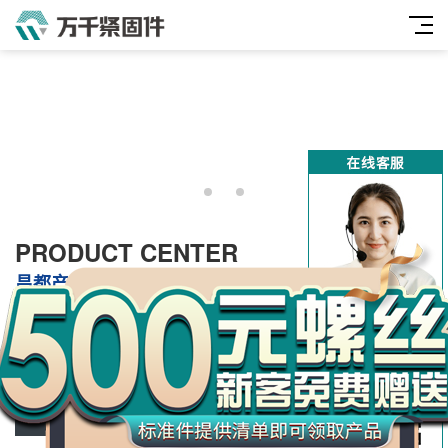
万
PRODUCT CENTER
千
昌都产品中心
工
品
昌都螺栓类
昌都双头牙条类
昌都螺母类
昌都垫圈及挡圈类