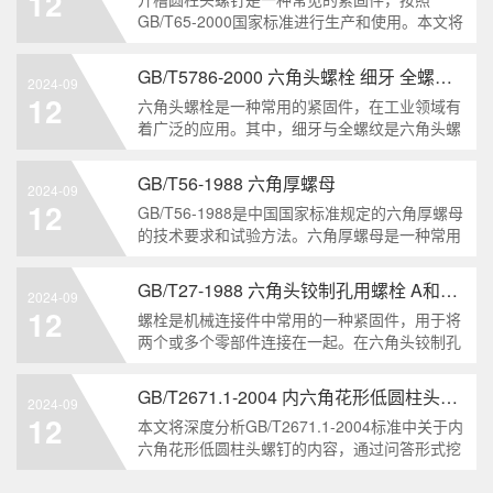
12
解。1. 六角头自
GB/T65-2000国家标准进行生产和使用。本文将
深入分析开槽圆柱头螺钉的特点、分类以及应用
领域，帮助读者更好地了解和应用该种螺钉。什
GB/T5786-2000 六角头螺栓 细牙 全螺纹——工业重要性和特点
2024-09
么是GB/T65-2000 开槽圆柱头螺钉？GB/T65-
12
六角头螺栓是一种常用的紧固件，在工业领域有
200
着广泛的应用。其中，细牙与全螺纹是六角头螺
栓的两个重要特点。本文将从工业重要性和特点
两个方面，对GB/T5786-2000标准下的六角头螺
GB/T56-1988 六角厚螺母
2024-09
栓 细牙 全螺纹进行深度分析和知识挖掘。什么
12
GB/T56-1988是中国国家标准规定的六角厚螺母
是GB/T57
的技术要求和试验方法。六角厚螺母是一种常用
的紧固件，它具有六个面和较大的厚度。它通常
用于需要更大的力矩和耐久性的紧固装配。六角
GB/T27-1988 六角头铰制孔用螺栓 A和B级
2024-09
厚螺母的材料和制造工艺六角厚螺母通常由低碳
12
螺栓是机械连接件中常用的一种紧固件，用于将
钢、中碳钢或合金钢
两个或多个零部件连接在一起。在六角头铰制孔
用螺栓中，根据其质量要求的不同，可以分为A
级和B级两种。下面我们来分析一下这两种级别
GB/T2671.1-2004 内六角花形低圆柱头螺钉
2024-09
的螺栓有哪些区别。1. A级和B级的定义和标准
12
本文将深度分析GB/T2671.1-2004标准中关于内
有什么不同?A级和B级是
六角花形低圆柱头螺钉的内容，通过问答形式挖
掘知识点，为读者提供全面的了解。1. 什么是
GB/T2671.1-2004标准？GB/T2671.1-2004是中