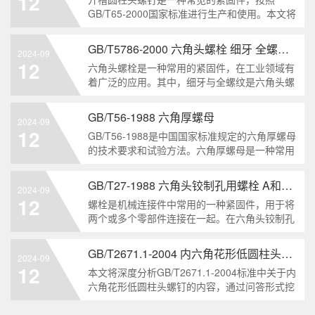
12
解。1. 六角头自
GB/T65-2000国家标准进行生产和使用。本文将
深入分析开槽圆柱头螺钉的特点、分类以及应用
领域，帮助读者更好地了解和应用该种螺钉。什
GB/T5786-2000 六角头螺栓 细牙 全螺纹——工业重要性和特点
2024-09
么是GB/T65-2000 开槽圆柱头螺钉？GB/T65-
12
六角头螺栓是一种常用的紧固件，在工业领域有
200
着广泛的应用。其中，细牙与全螺纹是六角头螺
栓的两个重要特点。本文将从工业重要性和特点
两个方面，对GB/T5786-2000标准下的六角头螺
GB/T56-1988 六角厚螺母
2024-09
栓 细牙 全螺纹进行深度分析和知识挖掘。什么
12
GB/T56-1988是中国国家标准规定的六角厚螺母
是GB/T57
的技术要求和试验方法。六角厚螺母是一种常用
的紧固件，它具有六个面和较大的厚度。它通常
用于需要更大的力矩和耐久性的紧固装配。六角
GB/T27-1988 六角头铰制孔用螺栓 A和B级
2024-09
厚螺母的材料和制造工艺六角厚螺母通常由低碳
12
螺栓是机械连接件中常用的一种紧固件，用于将
钢、中碳钢或合金钢
两个或多个零部件连接在一起。在六角头铰制孔
用螺栓中，根据其质量要求的不同，可以分为A
级和B级两种。下面我们来分析一下这两种级别
GB/T2671.1-2004 内六角花形低圆柱头螺钉
2024-09
的螺栓有哪些区别。1. A级和B级的定义和标准
12
本文将深度分析GB/T2671.1-2004标准中关于内
有什么不同?A级和B级是
六角花形低圆柱头螺钉的内容，通过问答形式挖
掘知识点，为读者提供全面的了解。1. 什么是
GB/T2671.1-2004标准？GB/T2671.1-2004是中