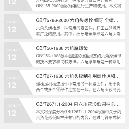
12
解。1. 六角头自
GB/T65-2000国家标准进行生产和使用。本文将
深入分析开槽圆柱头螺钉的特点、分类以及应用
领域，帮助读者更好地了解和应用该种螺钉。什
GB/T5786-2000 六角头螺栓 细牙 全螺纹——工业重要性和特点
2024-09
么是GB/T65-2000 开槽圆柱头螺钉？GB/T65-
12
六角头螺栓是一种常用的紧固件，在工业领域有
200
着广泛的应用。其中，细牙与全螺纹是六角头螺
栓的两个重要特点。本文将从工业重要性和特点
两个方面，对GB/T5786-2000标准下的六角头螺
GB/T56-1988 六角厚螺母
2024-09
栓 细牙 全螺纹进行深度分析和知识挖掘。什么
12
GB/T56-1988是中国国家标准规定的六角厚螺母
是GB/T57
的技术要求和试验方法。六角厚螺母是一种常用
的紧固件，它具有六个面和较大的厚度。它通常
用于需要更大的力矩和耐久性的紧固装配。六角
GB/T27-1988 六角头铰制孔用螺栓 A和B级
2024-09
厚螺母的材料和制造工艺六角厚螺母通常由低碳
12
螺栓是机械连接件中常用的一种紧固件，用于将
钢、中碳钢或合金钢
两个或多个零部件连接在一起。在六角头铰制孔
用螺栓中，根据其质量要求的不同，可以分为A
级和B级两种。下面我们来分析一下这两种级别
GB/T2671.1-2004 内六角花形低圆柱头螺钉
2024-09
的螺栓有哪些区别。1. A级和B级的定义和标准
12
本文将深度分析GB/T2671.1-2004标准中关于内
有什么不同?A级和B级是
六角花形低圆柱头螺钉的内容，通过问答形式挖
掘知识点，为读者提供全面的了解。1. 什么是
GB/T2671.1-2004标准？GB/T2671.1-2004是中