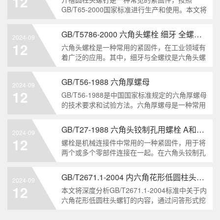
12
解。1. 六角头自
GB/T65-2000国家标准进行生产和使用。本文将
深入分析开槽圆柱头螺钉的特点、分类以及应用
领域，帮助读者更好地了解和应用该种螺钉。什
GB/T5786-2000 六角头螺栓 细牙 全螺纹——工业重要性和特点
2024-09
么是GB/T65-2000 开槽圆柱头螺钉？GB/T65-
12
六角头螺栓是一种常用的紧固件，在工业领域有
200
着广泛的应用。其中，细牙与全螺纹是六角头螺
栓的两个重要特点。本文将从工业重要性和特点
两个方面，对GB/T5786-2000标准下的六角头螺
GB/T56-1988 六角厚螺母
2024-09
栓 细牙 全螺纹进行深度分析和知识挖掘。什么
12
GB/T56-1988是中国国家标准规定的六角厚螺母
是GB/T57
的技术要求和试验方法。六角厚螺母是一种常用
的紧固件，它具有六个面和较大的厚度。它通常
用于需要更大的力矩和耐久性的紧固装配。六角
GB/T27-1988 六角头铰制孔用螺栓 A和B级
2024-09
厚螺母的材料和制造工艺六角厚螺母通常由低碳
12
螺栓是机械连接件中常用的一种紧固件，用于将
钢、中碳钢或合金钢
两个或多个零部件连接在一起。在六角头铰制孔
用螺栓中，根据其质量要求的不同，可以分为A
级和B级两种。下面我们来分析一下这两种级别
GB/T2671.1-2004 内六角花形低圆柱头螺钉
2024-09
的螺栓有哪些区别。1. A级和B级的定义和标准
12
本文将深度分析GB/T2671.1-2004标准中关于内
有什么不同?A级和B级是
六角花形低圆柱头螺钉的内容，通过问答形式挖
掘知识点，为读者提供全面的了解。1. 什么是
GB/T2671.1-2004标准？GB/T2671.1-2004是中