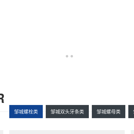
R
邹城螺栓类
邹城双头牙条类
邹城螺母类