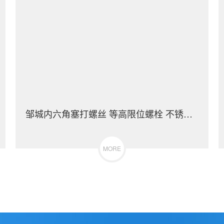
邹城内六角塞打螺丝 等高限位螺栓 不锈钢（304/316）碳钢 合金钢
MORE