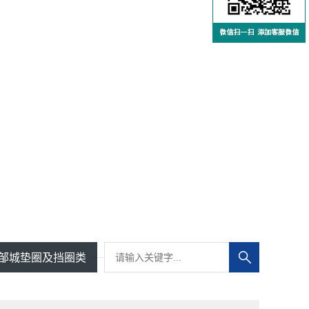
邹城垫圈及挡圈类