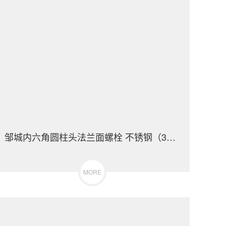
邹城内六角圆柱头法兰面螺栓 不锈钢（304/316）碳钢 合金钢
MORE