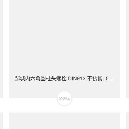
邹城内六角圆柱头螺栓 DIN912 不锈钢（304/316）碳钢 合金钢
MORE