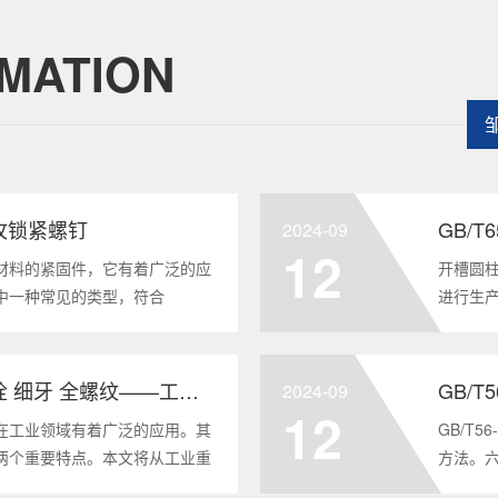
MATION
头自攻锁紧螺钉
GB/
2024-09
12
材料的紧固件，它有着广泛的应
开槽圆柱
中一种常见的类型，符合
进行生
将深度分析这种螺钉的特点、应用以及
及应用
全面的了解。1. 六角头自
GB/T6
GB/T5786-2000 六角头螺栓 细牙 全螺纹——工业重要性和特点
GB/T
2024-09
12
在工业领域有着广泛的应用。其
GB/T
两个重要特点。本文将从工业重
方法。
6-2000标准下的六角头螺栓 细
度。它