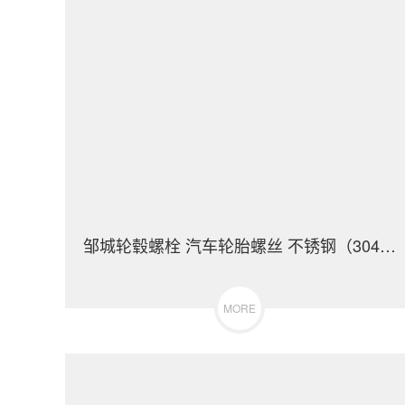
邹城轮毂螺栓 汽车轮胎螺丝 不锈钢（304/316）碳钢 合金钢
MORE