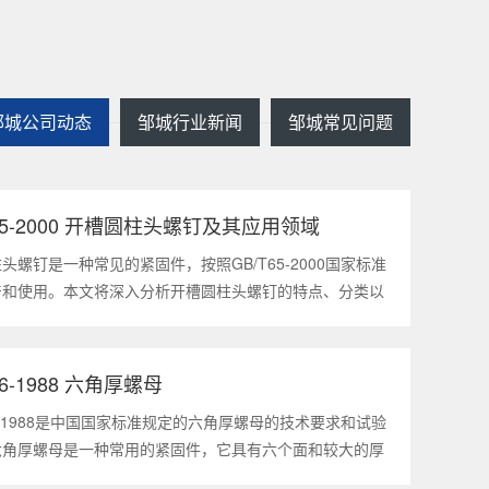
邹城公司动态
邹城行业新闻
邹城常见问题
T65-2000 开槽圆柱头螺钉及其应用领域
2025
1
头螺钉是一种常见的紧固件，按照GB/T65-2000国家标准
产和使用。本文将深入分析开槽圆柱头螺钉的特点、分类以
领域，帮助读者更好地了解和应用该种螺钉。什么是
5-2000 开槽圆柱头螺钉？GB/T65-200
56-1988 六角厚螺母
2025
1
56-1988是中国国家标准规定的六角厚螺母的技术要求和试验
六角厚螺母是一种常用的紧固件，它具有六个面和较大的厚
通常用于需要更大的力矩和耐久性的紧固装配。六角厚螺母