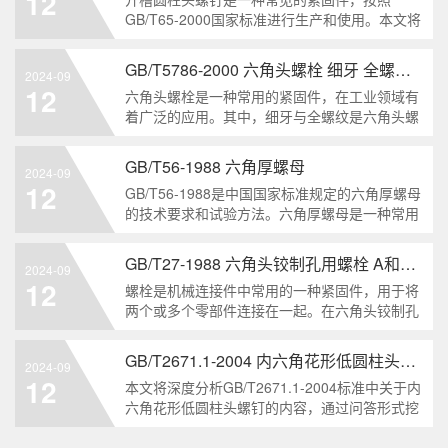
12
解。1. 六角头自
GB/T65-2000国家标准进行生产和使用。本文将
深入分析开槽圆柱头螺钉的特点、分类以及应用
领域，帮助读者更好地了解和应用该种螺钉。什
GB/T5786-2000 六角头螺栓 细牙 全螺纹——工业重要性和特点
2024-09
么是GB/T65-2000 开槽圆柱头螺钉？GB/T65-
12
六角头螺栓是一种常用的紧固件，在工业领域有
200
着广泛的应用。其中，细牙与全螺纹是六角头螺
栓的两个重要特点。本文将从工业重要性和特点
两个方面，对GB/T5786-2000标准下的六角头螺
GB/T56-1988 六角厚螺母
2024-09
栓 细牙 全螺纹进行深度分析和知识挖掘。什么
12
GB/T56-1988是中国国家标准规定的六角厚螺母
是GB/T57
的技术要求和试验方法。六角厚螺母是一种常用
的紧固件，它具有六个面和较大的厚度。它通常
用于需要更大的力矩和耐久性的紧固装配。六角
GB/T27-1988 六角头铰制孔用螺栓 A和B级
2024-09
厚螺母的材料和制造工艺六角厚螺母通常由低碳
12
螺栓是机械连接件中常用的一种紧固件，用于将
钢、中碳钢或合金钢
两个或多个零部件连接在一起。在六角头铰制孔
用螺栓中，根据其质量要求的不同，可以分为A
级和B级两种。下面我们来分析一下这两种级别
GB/T2671.1-2004 内六角花形低圆柱头螺钉
2024-09
的螺栓有哪些区别。1. A级和B级的定义和标准
12
本文将深度分析GB/T2671.1-2004标准中关于内
有什么不同?A级和B级是
六角花形低圆柱头螺钉的内容，通过问答形式挖
掘知识点，为读者提供全面的了解。1. 什么是
GB/T2671.1-2004标准？GB/T2671.1-2004是中