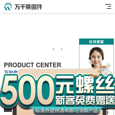
万
PRODUCT CENTER
千
万宁产品中心
工
品
万宁螺栓类
万宁双头牙条类
万宁螺母类
万宁垫圈及挡圈类