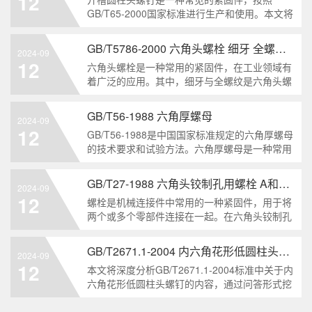
12
解。1. 六角头自
GB/T65-2000国家标准进行生产和使用。本文将
深入分析开槽圆柱头螺钉的特点、分类以及应用
领域，帮助读者更好地了解和应用该种螺钉。什
GB/T5786-2000 六角头螺栓 细牙 全螺纹——工业重要性和特点
2024-09
么是GB/T65-2000 开槽圆柱头螺钉？GB/T65-
12
六角头螺栓是一种常用的紧固件，在工业领域有
200
着广泛的应用。其中，细牙与全螺纹是六角头螺
栓的两个重要特点。本文将从工业重要性和特点
两个方面，对GB/T5786-2000标准下的六角头螺
GB/T56-1988 六角厚螺母
2024-09
栓 细牙 全螺纹进行深度分析和知识挖掘。什么
12
GB/T56-1988是中国国家标准规定的六角厚螺母
是GB/T57
的技术要求和试验方法。六角厚螺母是一种常用
的紧固件，它具有六个面和较大的厚度。它通常
用于需要更大的力矩和耐久性的紧固装配。六角
GB/T27-1988 六角头铰制孔用螺栓 A和B级
2024-09
厚螺母的材料和制造工艺六角厚螺母通常由低碳
12
螺栓是机械连接件中常用的一种紧固件，用于将
钢、中碳钢或合金钢
两个或多个零部件连接在一起。在六角头铰制孔
用螺栓中，根据其质量要求的不同，可以分为A
级和B级两种。下面我们来分析一下这两种级别
GB/T2671.1-2004 内六角花形低圆柱头螺钉
2024-09
的螺栓有哪些区别。1. A级和B级的定义和标准
12
本文将深度分析GB/T2671.1-2004标准中关于内
有什么不同?A级和B级是
六角花形低圆柱头螺钉的内容，通过问答形式挖
掘知识点，为读者提供全面的了解。1. 什么是
GB/T2671.1-2004标准？GB/T2671.1-2004是中