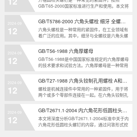
12
解。1. 六角头自
GB/T65-2000国家标准进行生产和使用。本文将
深入分析开槽圆柱头螺钉的特点、分类以及应用
领域，帮助读者更好地了解和应用该种螺钉。什
GB/T5786-2000 六角头螺栓 细牙 全螺纹——工业重要性和特点
2024-09
么是GB/T65-2000 开槽圆柱头螺钉？GB/T65-
12
六角头螺栓是一种常用的紧固件，在工业领域有
200
着广泛的应用。其中，细牙与全螺纹是六角头螺
栓的两个重要特点。本文将从工业重要性和特点
两个方面，对GB/T5786-2000标准下的六角头螺
GB/T56-1988 六角厚螺母
2024-09
栓 细牙 全螺纹进行深度分析和知识挖掘。什么
12
GB/T56-1988是中国国家标准规定的六角厚螺母
是GB/T57
的技术要求和试验方法。六角厚螺母是一种常用
的紧固件，它具有六个面和较大的厚度。它通常
用于需要更大的力矩和耐久性的紧固装配。六角
GB/T27-1988 六角头铰制孔用螺栓 A和B级
2024-09
厚螺母的材料和制造工艺六角厚螺母通常由低碳
12
螺栓是机械连接件中常用的一种紧固件，用于将
钢、中碳钢或合金钢
两个或多个零部件连接在一起。在六角头铰制孔
用螺栓中，根据其质量要求的不同，可以分为A
级和B级两种。下面我们来分析一下这两种级别
GB/T2671.1-2004 内六角花形低圆柱头螺钉
2024-09
的螺栓有哪些区别。1. A级和B级的定义和标准
12
本文将深度分析GB/T2671.1-2004标准中关于内
有什么不同?A级和B级是
六角花形低圆柱头螺钉的内容，通过问答形式挖
掘知识点，为读者提供全面的了解。1. 什么是
GB/T2671.1-2004标准？GB/T2671.1-2004是中