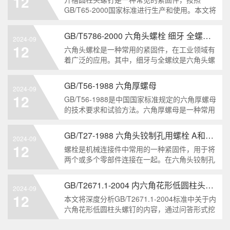
12
解。1. 六角头自
GB/T65-2000国家标准进行生产和使用。本文将
深入分析开槽圆柱头螺钉的特点、分类以及应用
领域，帮助读者更好地了解和应用该种螺钉。什
GB/T5786-2000 六角头螺栓 细牙 全螺纹——工业重要性和特点
2024-09
么是GB/T65-2000 开槽圆柱头螺钉？GB/T65-
12
六角头螺栓是一种常用的紧固件，在工业领域有
200
着广泛的应用。其中，细牙与全螺纹是六角头螺
栓的两个重要特点。本文将从工业重要性和特点
两个方面，对GB/T5786-2000标准下的六角头螺
GB/T56-1988 六角厚螺母
2024-09
栓 细牙 全螺纹进行深度分析和知识挖掘。什么
12
GB/T56-1988是中国国家标准规定的六角厚螺母
是GB/T57
的技术要求和试验方法。六角厚螺母是一种常用
的紧固件，它具有六个面和较大的厚度。它通常
用于需要更大的力矩和耐久性的紧固装配。六角
GB/T27-1988 六角头铰制孔用螺栓 A和B级
2024-09
厚螺母的材料和制造工艺六角厚螺母通常由低碳
12
螺栓是机械连接件中常用的一种紧固件，用于将
钢、中碳钢或合金钢
两个或多个零部件连接在一起。在六角头铰制孔
用螺栓中，根据其质量要求的不同，可以分为A
级和B级两种。下面我们来分析一下这两种级别
GB/T2671.1-2004 内六角花形低圆柱头螺钉
2024-09
的螺栓有哪些区别。1. A级和B级的定义和标准
12
本文将深度分析GB/T2671.1-2004标准中关于内
有什么不同?A级和B级是
六角花形低圆柱头螺钉的内容，通过问答形式挖
掘知识点，为读者提供全面的了解。1. 什么是
GB/T2671.1-2004标准？GB/T2671.1-2004是中