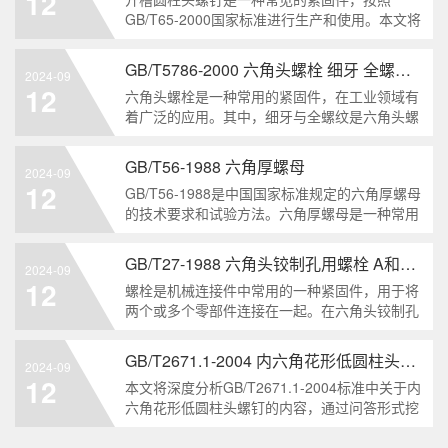
12
解。1. 六角头自
GB/T65-2000国家标准进行生产和使用。本文将
深入分析开槽圆柱头螺钉的特点、分类以及应用
领域，帮助读者更好地了解和应用该种螺钉。什
GB/T5786-2000 六角头螺栓 细牙 全螺纹——工业重要性和特点
2024-09
么是GB/T65-2000 开槽圆柱头螺钉？GB/T65-
12
六角头螺栓是一种常用的紧固件，在工业领域有
200
着广泛的应用。其中，细牙与全螺纹是六角头螺
栓的两个重要特点。本文将从工业重要性和特点
两个方面，对GB/T5786-2000标准下的六角头螺
GB/T56-1988 六角厚螺母
2024-09
栓 细牙 全螺纹进行深度分析和知识挖掘。什么
12
GB/T56-1988是中国国家标准规定的六角厚螺母
是GB/T57
的技术要求和试验方法。六角厚螺母是一种常用
的紧固件，它具有六个面和较大的厚度。它通常
用于需要更大的力矩和耐久性的紧固装配。六角
GB/T27-1988 六角头铰制孔用螺栓 A和B级
2024-09
厚螺母的材料和制造工艺六角厚螺母通常由低碳
12
螺栓是机械连接件中常用的一种紧固件，用于将
钢、中碳钢或合金钢
两个或多个零部件连接在一起。在六角头铰制孔
用螺栓中，根据其质量要求的不同，可以分为A
级和B级两种。下面我们来分析一下这两种级别
GB/T2671.1-2004 内六角花形低圆柱头螺钉
2024-09
的螺栓有哪些区别。1. A级和B级的定义和标准
12
本文将深度分析GB/T2671.1-2004标准中关于内
有什么不同?A级和B级是
六角花形低圆柱头螺钉的内容，通过问答形式挖
掘知识点，为读者提供全面的了解。1. 什么是
GB/T2671.1-2004标准？GB/T2671.1-2004是中