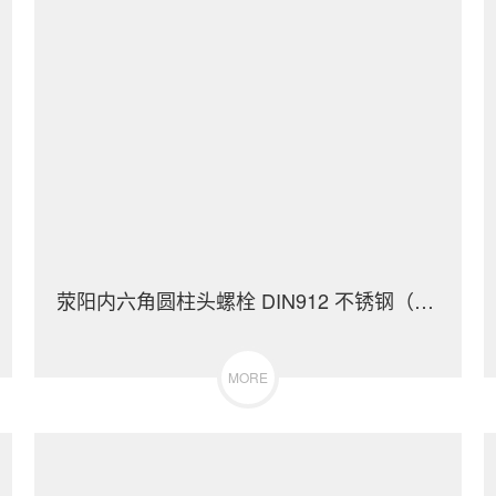
荥阳内六角圆柱头螺栓 DIN912 不锈钢（304/316）碳钢 合金钢
MORE