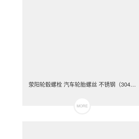
荥阳轮毂螺栓 汽车轮胎螺丝 不锈钢（304/316）碳钢 合金钢
MORE