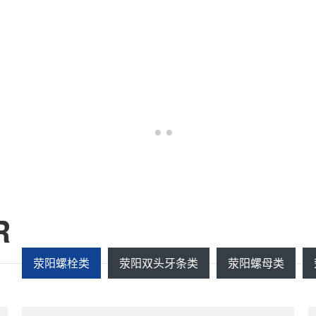
R
荥阳螺栓类
荥阳双头牙条类
荥阳螺母类