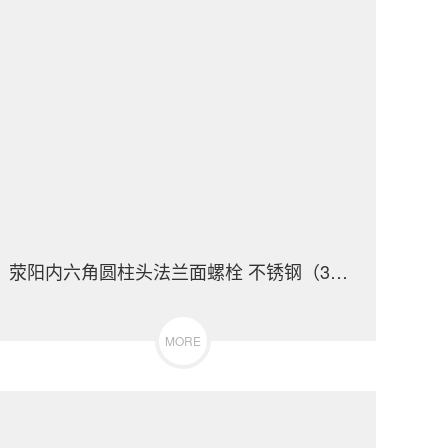
荥阳内六角圆柱头法兰面螺栓 不锈钢（304/316）碳钢 合金钢
MORE