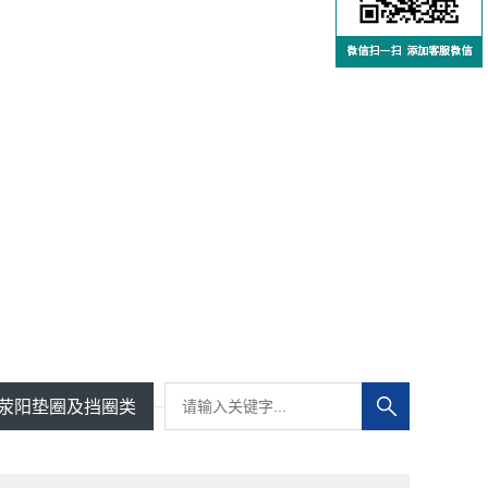
荥阳垫圈及挡圈类