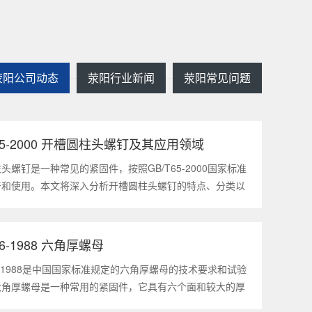
荥阳公司动态
荥阳行业新闻
荥阳常见问题
T65-2000 开槽圆柱头螺钉及其应用领域
2025
1
头螺钉是一种常见的紧固件，按照GB/T65-2000国家标准
产和使用。本文将深入分析开槽圆柱头螺钉的特点、分类以
领域，帮助读者更好地了解和应用该种螺钉。什么是
5-2000 开槽圆柱头螺钉？GB/T65-200
56-1988 六角厚螺母
2025
1
56-1988是中国国家标准规定的六角厚螺母的技术要求和试验
六角厚螺母是一种常用的紧固件，它具有六个面和较大的厚
通常用于需要更大的力矩和耐久性的紧固装配。六角厚螺母