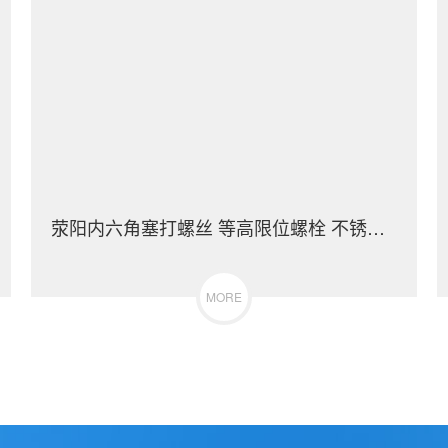
荥阳内六角塞打螺丝 等高限位螺栓 不锈钢（304/316）碳钢 合金钢
MORE