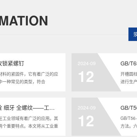
MATION
头自攻锁紧螺钉
GB/
2024-09
12
材料的紧固件，它有着广泛的应
开槽圆柱
中一种常见的类型，符合
进行生
将深度分析这种螺钉的特点、应用以及
及应用
全面的了解。1. 六角头自
GB/T6
GB/T5786-2000 六角头螺栓 细牙 全螺纹——工业重要性和特点
GB/T
2024-09
12
在工业领域有着广泛的应用。其
GB/T
两个重要特点。本文将从工业重
方法。
6-2000标准下的六角头螺栓 细
度。它