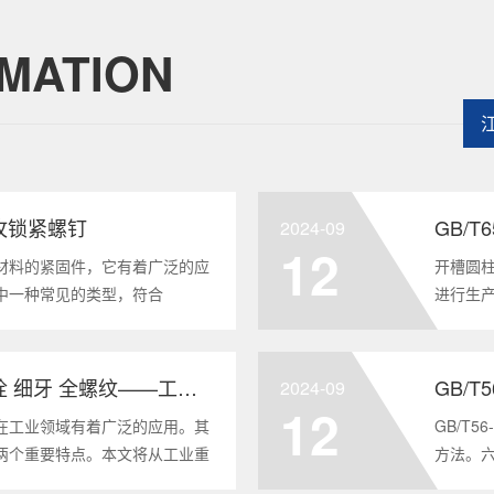
MATION
头自攻锁紧螺钉
GB/
2024-09
12
材料的紧固件，它有着广泛的应
开槽圆柱
中一种常见的类型，符合
进行生
将深度分析这种螺钉的特点、应用以及
及应用
全面的了解。1. 六角头自
GB/T6
GB/T5786-2000 六角头螺栓 细牙 全螺纹——工业重要性和特点
GB/T
2024-09
12
在工业领域有着广泛的应用。其
GB/T
两个重要特点。本文将从工业重
方法。
6-2000标准下的六角头螺栓 细
度。它