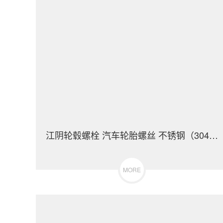
江阴轮毂螺栓 汽车轮胎螺丝 不锈钢（304/316）碳钢 合金钢
MORE