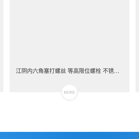
江阴内六角塞打螺丝 等高限位螺栓 不锈钢（304/316）碳钢 合金钢
MORE