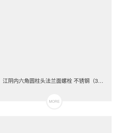
江阴内六角圆柱头法兰面螺栓 不锈钢（304/316）碳钢 合金钢
MORE