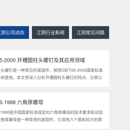
江阴公司动态
江阴行业新闻
江阴常见问题
T65-2000 开槽圆柱头螺钉及其应用领域
2025
1
头螺钉是一种常见的紧固件，按照GB/T65-2000国家标准
产和使用。本文将深入分析开槽圆柱头螺钉的特点、分类以
领域，帮助读者更好地了解和应用该种螺钉。什么是
5-2000 开槽圆柱头螺钉？GB/T65-200
56-1988 六角厚螺母
2025
1
56-1988是中国国家标准规定的六角厚螺母的技术要求和试验
六角厚螺母是一种常用的紧固件，它具有六个面和较大的厚
通常用于需要更大的力矩和耐久性的紧固装配。六角厚螺母