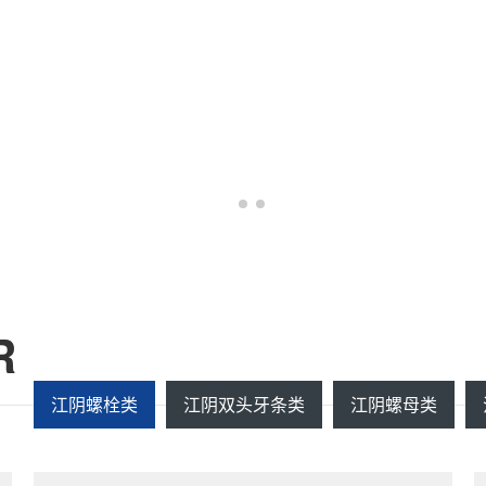
R
江阴螺栓类
江阴双头牙条类
江阴螺母类