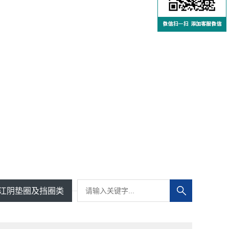
江阴垫圈及挡圈类