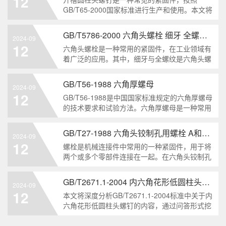
12
解。1. 六角头自
GB/T65-2000国家标准进行生产和使用。本文将
深入分析开槽圆柱头螺钉的特点、分类以及应用
领域，帮助读者更好地了解和应用该种螺钉。什
GB/T5786-2000 六角头螺栓 细牙 全螺纹——工业重要性和特点
2024-09
么是GB/T65-2000 开槽圆柱头螺钉？GB/T65-
12
六角头螺栓是一种常用的紧固件，在工业领域有
200
着广泛的应用。其中，细牙与全螺纹是六角头螺
栓的两个重要特点。本文将从工业重要性和特点
两个方面，对GB/T5786-2000标准下的六角头螺
GB/T56-1988 六角厚螺母
2024-09
栓 细牙 全螺纹进行深度分析和知识挖掘。什么
12
GB/T56-1988是中国国家标准规定的六角厚螺母
是GB/T57
的技术要求和试验方法。六角厚螺母是一种常用
的紧固件，它具有六个面和较大的厚度。它通常
用于需要更大的力矩和耐久性的紧固装配。六角
GB/T27-1988 六角头铰制孔用螺栓 A和B级
2024-09
厚螺母的材料和制造工艺六角厚螺母通常由低碳
12
螺栓是机械连接件中常用的一种紧固件，用于将
钢、中碳钢或合金钢
两个或多个零部件连接在一起。在六角头铰制孔
用螺栓中，根据其质量要求的不同，可以分为A
级和B级两种。下面我们来分析一下这两种级别
GB/T2671.1-2004 内六角花形低圆柱头螺钉
2024-09
的螺栓有哪些区别。1. A级和B级的定义和标准
12
本文将深度分析GB/T2671.1-2004标准中关于内
有什么不同?A级和B级是
六角花形低圆柱头螺钉的内容，通过问答形式挖
掘知识点，为读者提供全面的了解。1. 什么是
GB/T2671.1-2004标准？GB/T2671.1-2004是中