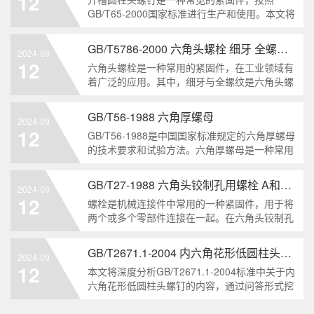
12
解。1. 六角头自
GB/T65-2000国家标准进行生产和使用。本文将
深入分析开槽圆柱头螺钉的特点、分类以及应用
领域，帮助读者更好地了解和应用该种螺钉。什
GB/T5786-2000 六角头螺栓 细牙 全螺纹——工业重要性和特点
2024-09
么是GB/T65-2000 开槽圆柱头螺钉？GB/T65-
12
六角头螺栓是一种常用的紧固件，在工业领域有
200
着广泛的应用。其中，细牙与全螺纹是六角头螺
栓的两个重要特点。本文将从工业重要性和特点
两个方面，对GB/T5786-2000标准下的六角头螺
GB/T56-1988 六角厚螺母
2024-09
栓 细牙 全螺纹进行深度分析和知识挖掘。什么
12
GB/T56-1988是中国国家标准规定的六角厚螺母
是GB/T57
的技术要求和试验方法。六角厚螺母是一种常用
的紧固件，它具有六个面和较大的厚度。它通常
用于需要更大的力矩和耐久性的紧固装配。六角
GB/T27-1988 六角头铰制孔用螺栓 A和B级
2024-09
厚螺母的材料和制造工艺六角厚螺母通常由低碳
12
螺栓是机械连接件中常用的一种紧固件，用于将
钢、中碳钢或合金钢
两个或多个零部件连接在一起。在六角头铰制孔
用螺栓中，根据其质量要求的不同，可以分为A
级和B级两种。下面我们来分析一下这两种级别
GB/T2671.1-2004 内六角花形低圆柱头螺钉
2024-09
的螺栓有哪些区别。1. A级和B级的定义和标准
12
本文将深度分析GB/T2671.1-2004标准中关于内
有什么不同?A级和B级是
六角花形低圆柱头螺钉的内容，通过问答形式挖
掘知识点，为读者提供全面的了解。1. 什么是
GB/T2671.1-2004标准？GB/T2671.1-2004是中