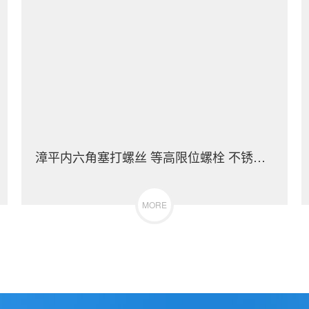
漳平内六角塞打螺丝 等高限位螺栓 不锈钢（304/316）碳钢 合金钢
MORE