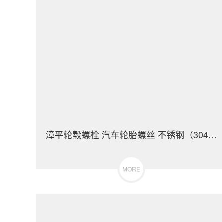
漳平轮毂螺栓 汽车轮胎螺丝 不锈钢（304/316）碳钢 合金钢
MORE