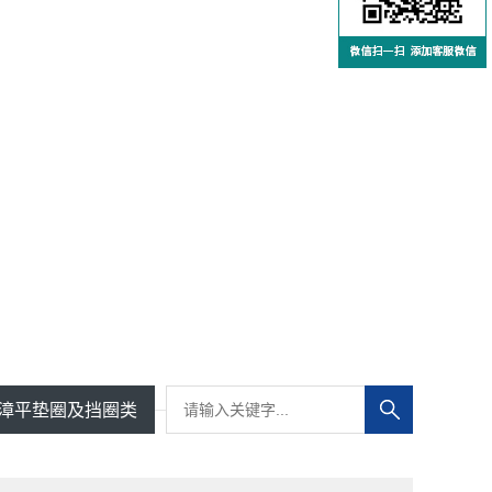
漳平垫圈及挡圈类