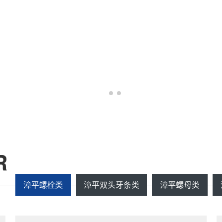
R
漳平螺栓类
漳平双头牙条类
漳平螺母类