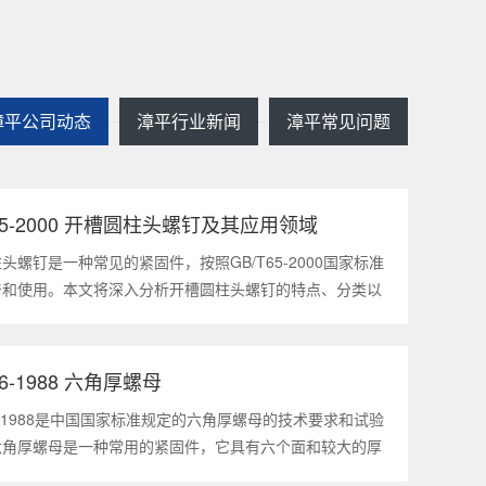
漳平公司动态
漳平行业新闻
漳平常见问题
T65-2000 开槽圆柱头螺钉及其应用领域
2025
1
头螺钉是一种常见的紧固件，按照GB/T65-2000国家标准
产和使用。本文将深入分析开槽圆柱头螺钉的特点、分类以
领域，帮助读者更好地了解和应用该种螺钉。什么是
5-2000 开槽圆柱头螺钉？GB/T65-200
56-1988 六角厚螺母
2025
1
56-1988是中国国家标准规定的六角厚螺母的技术要求和试验
六角厚螺母是一种常用的紧固件，它具有六个面和较大的厚
通常用于需要更大的力矩和耐久性的紧固装配。六角厚螺母