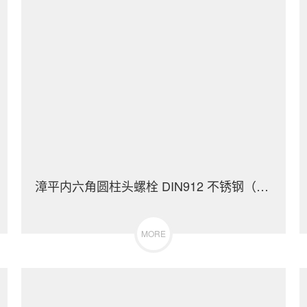
漳平内六角圆柱头螺栓 DIN912 不锈钢（304/316）碳钢 合金钢
MORE