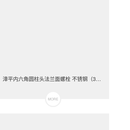
漳平内六角圆柱头法兰面螺栓 不锈钢（304/316）碳钢 合金钢
MORE