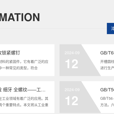
MATION
头自攻锁紧螺钉
GB/
2024-09
12
材料的紧固件，它有着广泛的应
开槽圆柱
中一种常见的类型，符合
进行生
将深度分析这种螺钉的特点、应用以及
及应用
全面的了解。1. 六角头自
GB/T6
GB/T5786-2000 六角头螺栓 细牙 全螺纹——工业重要性和特点
GB/T
2024-09
12
在工业领域有着广泛的应用。其
GB/T
两个重要特点。本文将从工业重
方法。
6-2000标准下的六角头螺栓 细
度。它