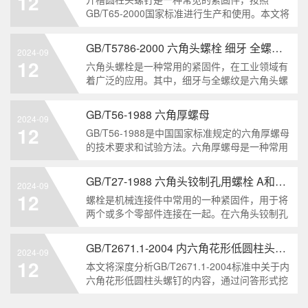
12
解。1. 六角头自
GB/T65-2000国家标准进行生产和使用。本文将
深入分析开槽圆柱头螺钉的特点、分类以及应用
领域，帮助读者更好地了解和应用该种螺钉。什
GB/T5786-2000 六角头螺栓 细牙 全螺纹——工业重要性和特点
2024-09
么是GB/T65-2000 开槽圆柱头螺钉？GB/T65-
12
六角头螺栓是一种常用的紧固件，在工业领域有
200
着广泛的应用。其中，细牙与全螺纹是六角头螺
栓的两个重要特点。本文将从工业重要性和特点
两个方面，对GB/T5786-2000标准下的六角头螺
GB/T56-1988 六角厚螺母
2024-09
栓 细牙 全螺纹进行深度分析和知识挖掘。什么
12
GB/T56-1988是中国国家标准规定的六角厚螺母
是GB/T57
的技术要求和试验方法。六角厚螺母是一种常用
的紧固件，它具有六个面和较大的厚度。它通常
用于需要更大的力矩和耐久性的紧固装配。六角
GB/T27-1988 六角头铰制孔用螺栓 A和B级
2024-09
厚螺母的材料和制造工艺六角厚螺母通常由低碳
12
螺栓是机械连接件中常用的一种紧固件，用于将
钢、中碳钢或合金钢
两个或多个零部件连接在一起。在六角头铰制孔
用螺栓中，根据其质量要求的不同，可以分为A
级和B级两种。下面我们来分析一下这两种级别
GB/T2671.1-2004 内六角花形低圆柱头螺钉
2024-09
的螺栓有哪些区别。1. A级和B级的定义和标准
12
本文将深度分析GB/T2671.1-2004标准中关于内
有什么不同?A级和B级是
六角花形低圆柱头螺钉的内容，通过问答形式挖
掘知识点，为读者提供全面的了解。1. 什么是
GB/T2671.1-2004标准？GB/T2671.1-2004是中