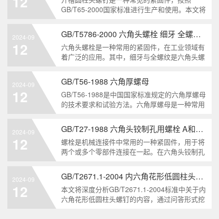
12
解。1. 六角头自
GB/T65-2000国家标准进行生产和使用。本文将
深入分析开槽圆柱头螺钉的特点、分类以及应用
领域，帮助读者更好地了解和应用该种螺钉。什
GB/T5786-2000 六角头螺栓 细牙 全螺纹——工业重要性和特点
2024-09
么是GB/T65-2000 开槽圆柱头螺钉？GB/T65-
12
六角头螺栓是一种常用的紧固件，在工业领域有
200
着广泛的应用。其中，细牙与全螺纹是六角头螺
栓的两个重要特点。本文将从工业重要性和特点
两个方面，对GB/T5786-2000标准下的六角头螺
GB/T56-1988 六角厚螺母
2024-09
栓 细牙 全螺纹进行深度分析和知识挖掘。什么
12
GB/T56-1988是中国国家标准规定的六角厚螺母
是GB/T57
的技术要求和试验方法。六角厚螺母是一种常用
的紧固件，它具有六个面和较大的厚度。它通常
用于需要更大的力矩和耐久性的紧固装配。六角
GB/T27-1988 六角头铰制孔用螺栓 A和B级
2024-09
厚螺母的材料和制造工艺六角厚螺母通常由低碳
12
螺栓是机械连接件中常用的一种紧固件，用于将
钢、中碳钢或合金钢
两个或多个零部件连接在一起。在六角头铰制孔
用螺栓中，根据其质量要求的不同，可以分为A
级和B级两种。下面我们来分析一下这两种级别
GB/T2671.1-2004 内六角花形低圆柱头螺钉
2024-09
的螺栓有哪些区别。1. A级和B级的定义和标准
12
本文将深度分析GB/T2671.1-2004标准中关于内
有什么不同?A级和B级是
六角花形低圆柱头螺钉的内容，通过问答形式挖
掘知识点，为读者提供全面的了解。1. 什么是
GB/T2671.1-2004标准？GB/T2671.1-2004是中