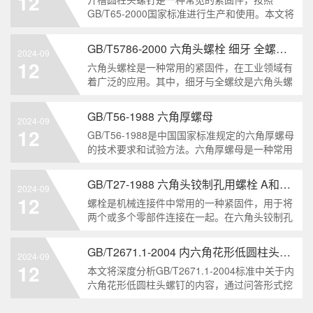
12
解。1. 六角头自
GB/T65-2000国家标准进行生产和使用。本文将
深入分析开槽圆柱头螺钉的特点、分类以及应用
领域，帮助读者更好地了解和应用该种螺钉。什
GB/T5786-2000 六角头螺栓 细牙 全螺纹——工业重要性和特点
2024-09
么是GB/T65-2000 开槽圆柱头螺钉？GB/T65-
12
六角头螺栓是一种常用的紧固件，在工业领域有
200
着广泛的应用。其中，细牙与全螺纹是六角头螺
栓的两个重要特点。本文将从工业重要性和特点
两个方面，对GB/T5786-2000标准下的六角头螺
GB/T56-1988 六角厚螺母
2024-09
栓 细牙 全螺纹进行深度分析和知识挖掘。什么
12
GB/T56-1988是中国国家标准规定的六角厚螺母
是GB/T57
的技术要求和试验方法。六角厚螺母是一种常用
的紧固件，它具有六个面和较大的厚度。它通常
用于需要更大的力矩和耐久性的紧固装配。六角
GB/T27-1988 六角头铰制孔用螺栓 A和B级
2024-09
厚螺母的材料和制造工艺六角厚螺母通常由低碳
12
螺栓是机械连接件中常用的一种紧固件，用于将
钢、中碳钢或合金钢
两个或多个零部件连接在一起。在六角头铰制孔
用螺栓中，根据其质量要求的不同，可以分为A
级和B级两种。下面我们来分析一下这两种级别
GB/T2671.1-2004 内六角花形低圆柱头螺钉
2024-09
的螺栓有哪些区别。1. A级和B级的定义和标准
12
本文将深度分析GB/T2671.1-2004标准中关于内
有什么不同?A级和B级是
六角花形低圆柱头螺钉的内容，通过问答形式挖
掘知识点，为读者提供全面的了解。1. 什么是
GB/T2671.1-2004标准？GB/T2671.1-2004是中