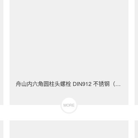
舟山内六角圆柱头螺栓 DIN912 不锈钢（304/316）碳钢 合金钢
MORE