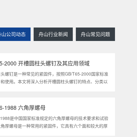
舟山公司动态
舟山行业新闻
舟山常见问题
T65-2000 开槽圆柱头螺钉及其应用领域
2025
1
头螺钉是一种常见的紧固件，按照GB/T65-2000国家标准
产和使用。本文将深入分析开槽圆柱头螺钉的特点、分类以
领域，帮助读者更好地了解和应用该种螺钉。什么是
5-2000 开槽圆柱头螺钉？GB/T65-200
56-1988 六角厚螺母
2025
1
56-1988是中国国家标准规定的六角厚螺母的技术要求和试验
六角厚螺母是一种常用的紧固件，它具有六个面和较大的厚
通常用于需要更大的力矩和耐久性的紧固装配。六角厚螺母