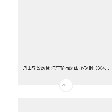
舟山轮毂螺栓 汽车轮胎螺丝 不锈钢（304/316）碳钢 合金钢
MORE