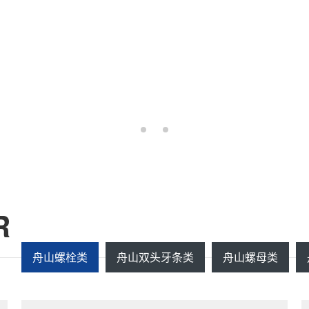
R
舟山螺栓类
舟山双头牙条类
舟山螺母类