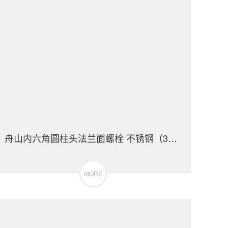
舟山内六角圆柱头法兰面螺栓 不锈钢（304/316）碳钢 合金钢
MORE