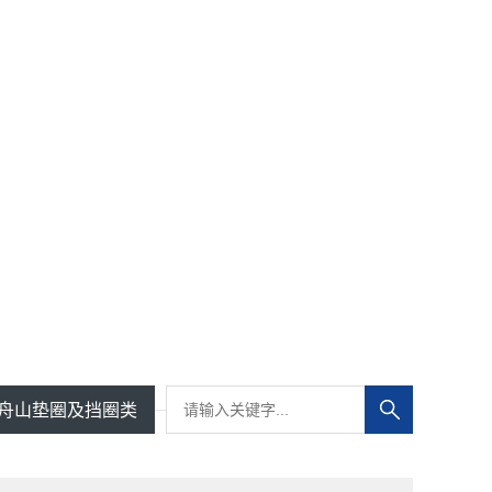
舟山垫圈及挡圈类