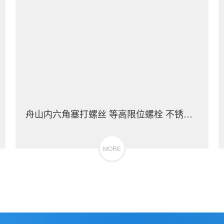
舟山内六角塞打螺丝 等高限位螺栓 不锈钢（304/316）碳钢 合金钢
MORE