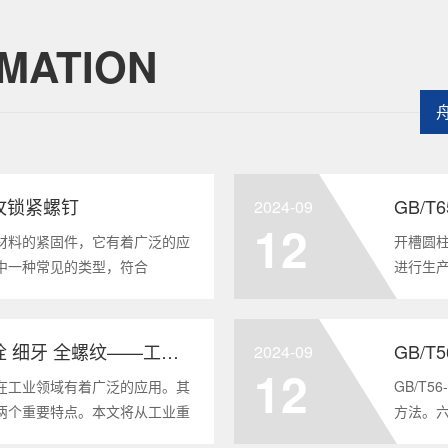
MATION
头自攻锁紧螺钉
GB/
2024-09
12
材料的紧固件，它有着广泛的应
开槽圆柱
中一种常见的类型，符合
进行生
将深度分析这种螺钉的特点、应用以及
及应用
全面的了解。1. 六角头自
GB/T6
GB/T5786-2000 六角头螺栓 细牙 全螺纹——工业重要性和特点
GB/T
2024-09
12
在工业领域有着广泛的应用。其
GB/T
两个重要特点。本文将从工业重
方法。
6-2000标准下的六角头螺栓 细
度。它