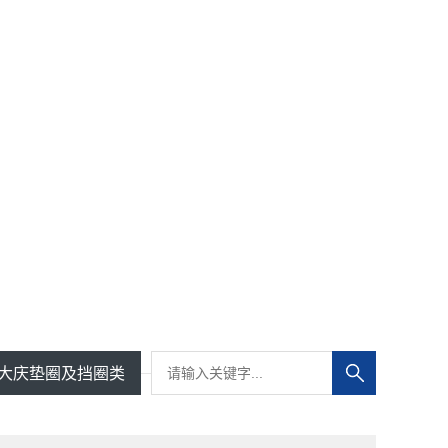
大庆垫圈及挡圈类