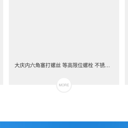
大庆内六角塞打螺丝 等高限位螺栓 不锈钢（304/316）碳钢 合金钢
MORE