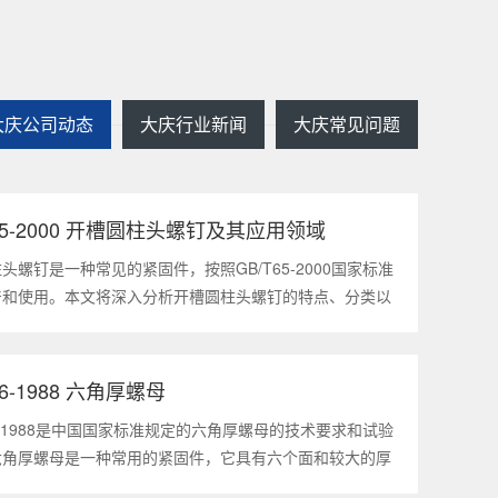
大庆公司动态
大庆行业新闻
大庆常见问题
T65-2000 开槽圆柱头螺钉及其应用领域
2025
1
头螺钉是一种常见的紧固件，按照GB/T65-2000国家标准
产和使用。本文将深入分析开槽圆柱头螺钉的特点、分类以
领域，帮助读者更好地了解和应用该种螺钉。什么是
5-2000 开槽圆柱头螺钉？GB/T65-200
56-1988 六角厚螺母
2025
1
56-1988是中国国家标准规定的六角厚螺母的技术要求和试验
六角厚螺母是一种常用的紧固件，它具有六个面和较大的厚
通常用于需要更大的力矩和耐久性的紧固装配。六角厚螺母