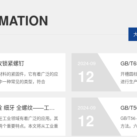
MATION
头自攻锁紧螺钉
GB/
2024-09
12
材料的紧固件，它有着广泛的应
开槽圆柱
中一种常见的类型，符合
进行生
将深度分析这种螺钉的特点、应用以及
及应用
全面的了解。1. 六角头自
GB/T6
GB/T5786-2000 六角头螺栓 细牙 全螺纹——工业重要性和特点
GB/T
2024-09
12
在工业领域有着广泛的应用。其
GB/T
两个重要特点。本文将从工业重
方法。
6-2000标准下的六角头螺栓 细
度。它