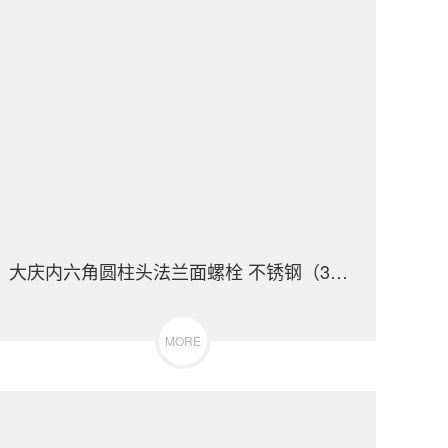
大庆内六角圆柱头法兰面螺栓 不锈钢（304/316）碳钢 合金钢
MORE