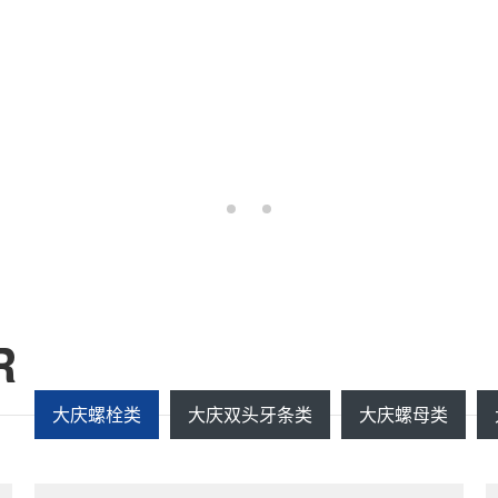
R
大庆螺栓类
大庆双头牙条类
大庆螺母类