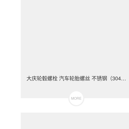
大庆轮毂螺栓 汽车轮胎螺丝 不锈钢（304/316）碳钢 合金钢
MORE