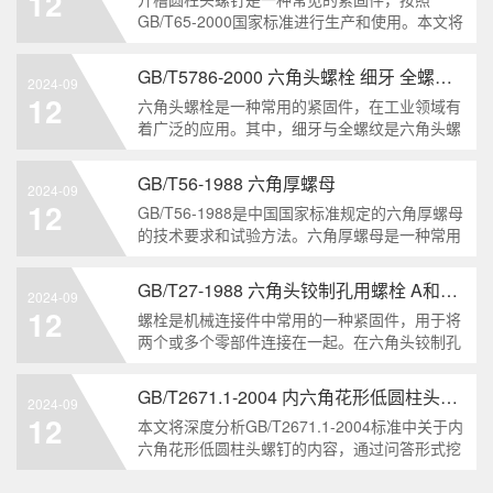
12
解。1. 六角头自
GB/T65-2000国家标准进行生产和使用。本文将
深入分析开槽圆柱头螺钉的特点、分类以及应用
领域，帮助读者更好地了解和应用该种螺钉。什
GB/T5786-2000 六角头螺栓 细牙 全螺纹——工业重要性和特点
2024-09
么是GB/T65-2000 开槽圆柱头螺钉？GB/T65-
12
六角头螺栓是一种常用的紧固件，在工业领域有
200
着广泛的应用。其中，细牙与全螺纹是六角头螺
栓的两个重要特点。本文将从工业重要性和特点
两个方面，对GB/T5786-2000标准下的六角头螺
GB/T56-1988 六角厚螺母
2024-09
栓 细牙 全螺纹进行深度分析和知识挖掘。什么
12
GB/T56-1988是中国国家标准规定的六角厚螺母
是GB/T57
的技术要求和试验方法。六角厚螺母是一种常用
的紧固件，它具有六个面和较大的厚度。它通常
用于需要更大的力矩和耐久性的紧固装配。六角
GB/T27-1988 六角头铰制孔用螺栓 A和B级
2024-09
厚螺母的材料和制造工艺六角厚螺母通常由低碳
12
螺栓是机械连接件中常用的一种紧固件，用于将
钢、中碳钢或合金钢
两个或多个零部件连接在一起。在六角头铰制孔
用螺栓中，根据其质量要求的不同，可以分为A
级和B级两种。下面我们来分析一下这两种级别
GB/T2671.1-2004 内六角花形低圆柱头螺钉
2024-09
的螺栓有哪些区别。1. A级和B级的定义和标准
12
本文将深度分析GB/T2671.1-2004标准中关于内
有什么不同?A级和B级是
六角花形低圆柱头螺钉的内容，通过问答形式挖
掘知识点，为读者提供全面的了解。1. 什么是
GB/T2671.1-2004标准？GB/T2671.1-2004是中