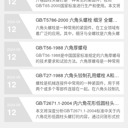
12
解。1. 六角头自
GB/T65-2000国家标准进行生产和使用。本文将
深入分析开槽圆柱头螺钉的特点、分类以及应用
领域，帮助读者更好地了解和应用该种螺钉。什
GB/T5786-2000 六角头螺栓 细牙 全螺纹——工业重要性和特点
2024-09
么是GB/T65-2000 开槽圆柱头螺钉？GB/T65-
12
六角头螺栓是一种常用的紧固件，在工业领域有
200
着广泛的应用。其中，细牙与全螺纹是六角头螺
栓的两个重要特点。本文将从工业重要性和特点
两个方面，对GB/T5786-2000标准下的六角头螺
GB/T56-1988 六角厚螺母
2024-09
栓 细牙 全螺纹进行深度分析和知识挖掘。什么
12
GB/T56-1988是中国国家标准规定的六角厚螺母
是GB/T57
的技术要求和试验方法。六角厚螺母是一种常用
的紧固件，它具有六个面和较大的厚度。它通常
用于需要更大的力矩和耐久性的紧固装配。六角
GB/T27-1988 六角头铰制孔用螺栓 A和B级
2024-09
厚螺母的材料和制造工艺六角厚螺母通常由低碳
12
螺栓是机械连接件中常用的一种紧固件，用于将
钢、中碳钢或合金钢
两个或多个零部件连接在一起。在六角头铰制孔
用螺栓中，根据其质量要求的不同，可以分为A
级和B级两种。下面我们来分析一下这两种级别
GB/T2671.1-2004 内六角花形低圆柱头螺钉
2024-09
的螺栓有哪些区别。1. A级和B级的定义和标准
12
本文将深度分析GB/T2671.1-2004标准中关于内
有什么不同?A级和B级是
六角花形低圆柱头螺钉的内容，通过问答形式挖
掘知识点，为读者提供全面的了解。1. 什么是
GB/T2671.1-2004标准？GB/T2671.1-2004是中