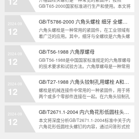
12
解。1. 六角头自
GB/T65-2000国家标准进行生产和使用。本文将
深入分析开槽圆柱头螺钉的特点、分类以及应用
领域，帮助读者更好地了解和应用该种螺钉。什
GB/T5786-2000 六角头螺栓 细牙 全螺纹——工业重要性和特点
2024-09
么是GB/T65-2000 开槽圆柱头螺钉？GB/T65-
12
六角头螺栓是一种常用的紧固件，在工业领域有
200
着广泛的应用。其中，细牙与全螺纹是六角头螺
栓的两个重要特点。本文将从工业重要性和特点
两个方面，对GB/T5786-2000标准下的六角头螺
GB/T56-1988 六角厚螺母
2024-09
栓 细牙 全螺纹进行深度分析和知识挖掘。什么
12
GB/T56-1988是中国国家标准规定的六角厚螺母
是GB/T57
的技术要求和试验方法。六角厚螺母是一种常用
的紧固件，它具有六个面和较大的厚度。它通常
用于需要更大的力矩和耐久性的紧固装配。六角
GB/T27-1988 六角头铰制孔用螺栓 A和B级
2024-09
厚螺母的材料和制造工艺六角厚螺母通常由低碳
12
螺栓是机械连接件中常用的一种紧固件，用于将
钢、中碳钢或合金钢
两个或多个零部件连接在一起。在六角头铰制孔
用螺栓中，根据其质量要求的不同，可以分为A
级和B级两种。下面我们来分析一下这两种级别
GB/T2671.1-2004 内六角花形低圆柱头螺钉
2024-09
的螺栓有哪些区别。1. A级和B级的定义和标准
12
本文将深度分析GB/T2671.1-2004标准中关于内
有什么不同?A级和B级是
六角花形低圆柱头螺钉的内容，通过问答形式挖
掘知识点，为读者提供全面的了解。1. 什么是
GB/T2671.1-2004标准？GB/T2671.1-2004是中