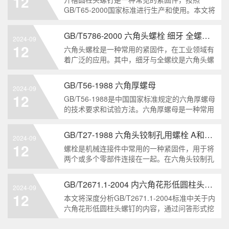
12
解。1. 六角头自
GB/T65-2000国家标准进行生产和使用。本文将
深入分析开槽圆柱头螺钉的特点、分类以及应用
领域，帮助读者更好地了解和应用该种螺钉。什
GB/T5786-2000 六角头螺栓 细牙 全螺纹——工业重要性和特点
2024-09
么是GB/T65-2000 开槽圆柱头螺钉？GB/T65-
12
六角头螺栓是一种常用的紧固件，在工业领域有
200
着广泛的应用。其中，细牙与全螺纹是六角头螺
栓的两个重要特点。本文将从工业重要性和特点
两个方面，对GB/T5786-2000标准下的六角头螺
GB/T56-1988 六角厚螺母
2024-09
栓 细牙 全螺纹进行深度分析和知识挖掘。什么
12
GB/T56-1988是中国国家标准规定的六角厚螺母
是GB/T57
的技术要求和试验方法。六角厚螺母是一种常用
的紧固件，它具有六个面和较大的厚度。它通常
用于需要更大的力矩和耐久性的紧固装配。六角
GB/T27-1988 六角头铰制孔用螺栓 A和B级
2024-09
厚螺母的材料和制造工艺六角厚螺母通常由低碳
12
螺栓是机械连接件中常用的一种紧固件，用于将
钢、中碳钢或合金钢
两个或多个零部件连接在一起。在六角头铰制孔
用螺栓中，根据其质量要求的不同，可以分为A
级和B级两种。下面我们来分析一下这两种级别
GB/T2671.1-2004 内六角花形低圆柱头螺钉
2024-09
的螺栓有哪些区别。1. A级和B级的定义和标准
12
本文将深度分析GB/T2671.1-2004标准中关于内
有什么不同?A级和B级是
六角花形低圆柱头螺钉的内容，通过问答形式挖
掘知识点，为读者提供全面的了解。1. 什么是
GB/T2671.1-2004标准？GB/T2671.1-2004是中