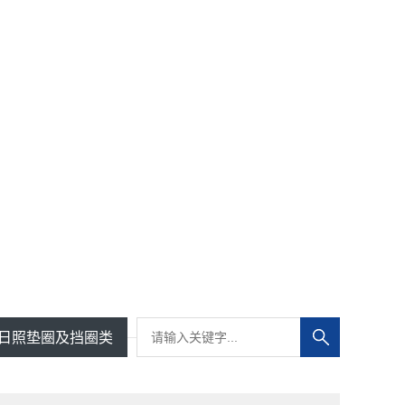
日照垫圈及挡圈类