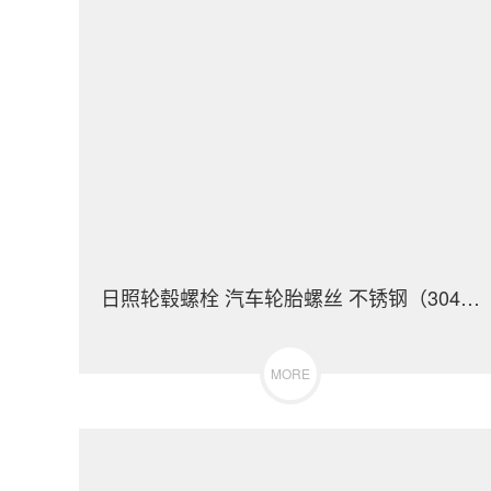
日照轮毂螺栓 汽车轮胎螺丝 不锈钢（304/316）碳钢 合金钢
MORE