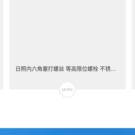
日照内六角塞打螺丝 等高限位螺栓 不锈钢（304/316）碳钢 合金钢
MORE