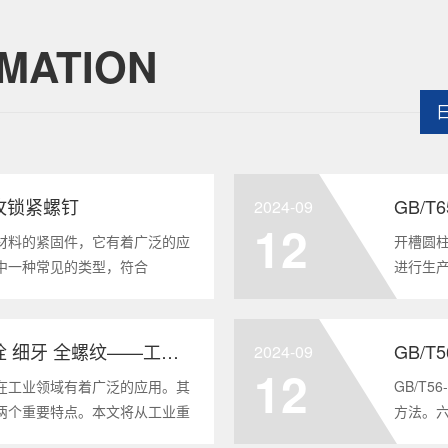
MATION
头自攻锁紧螺钉
GB/
2024-09
12
材料的紧固件，它有着广泛的应
开槽圆柱
中一种常见的类型，符合
进行生
将深度分析这种螺钉的特点、应用以及
及应用
全面的了解。1. 六角头自
GB/T6
GB/T5786-2000 六角头螺栓 细牙 全螺纹——工业重要性和特点
GB/T
2024-09
12
在工业领域有着广泛的应用。其
GB/T
两个重要特点。本文将从工业重
方法。
6-2000标准下的六角头螺栓 细
度。它