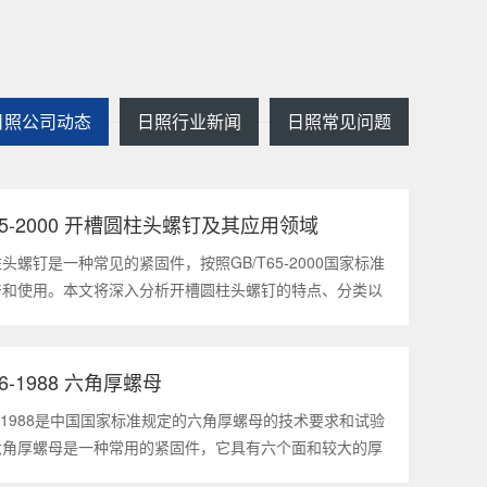
日照公司动态
日照行业新闻
日照常见问题
T65-2000 开槽圆柱头螺钉及其应用领域
2025
1
头螺钉是一种常见的紧固件，按照GB/T65-2000国家标准
产和使用。本文将深入分析开槽圆柱头螺钉的特点、分类以
领域，帮助读者更好地了解和应用该种螺钉。什么是
5-2000 开槽圆柱头螺钉？GB/T65-200
56-1988 六角厚螺母
2025
1
56-1988是中国国家标准规定的六角厚螺母的技术要求和试验
六角厚螺母是一种常用的紧固件，它具有六个面和较大的厚
通常用于需要更大的力矩和耐久性的紧固装配。六角厚螺母