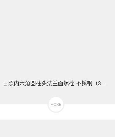
日照内六角圆柱头法兰面螺栓 不锈钢（304/316）碳钢 合金钢
MORE