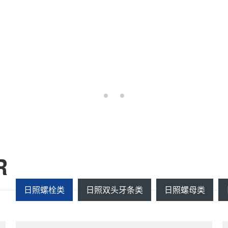
R
日照螺栓类
日照双头牙条类
日照螺母类