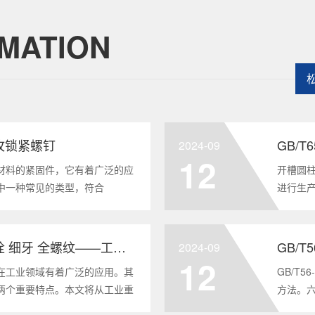
MATION
头自攻锁紧螺钉
GB/
2024-09
12
材料的紧固件，它有着广泛的应
开槽圆柱
中一种常见的类型，符合
进行生
将深度分析这种螺钉的特点、应用以及
及应用
全面的了解。1. 六角头自
GB/T6
GB/T5786-2000 六角头螺栓 细牙 全螺纹——工业重要性和特点
GB/T
2024-09
12
在工业领域有着广泛的应用。其
GB/T
两个重要特点。本文将从工业重
方法。
6-2000标准下的六角头螺栓 细
度。它