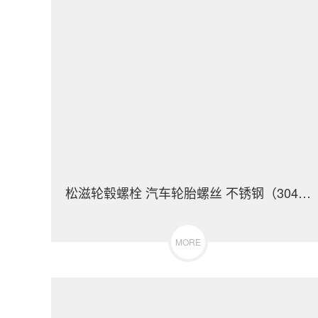
松滋轮毂螺栓 汽车轮胎螺丝 不锈钢（304/316）碳钢 合金钢
MORE