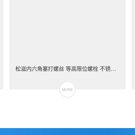
松滋内六角塞打螺丝 等高限位螺栓 不锈钢（304/316）碳钢 合金钢
MORE