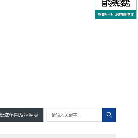
松滋垫圈及挡圈类