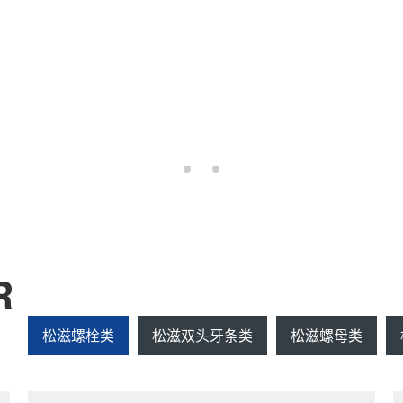
R
松滋螺栓类
松滋双头牙条类
松滋螺母类