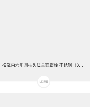
松滋内六角圆柱头法兰面螺栓 不锈钢（304/316）碳钢 合金钢
MORE