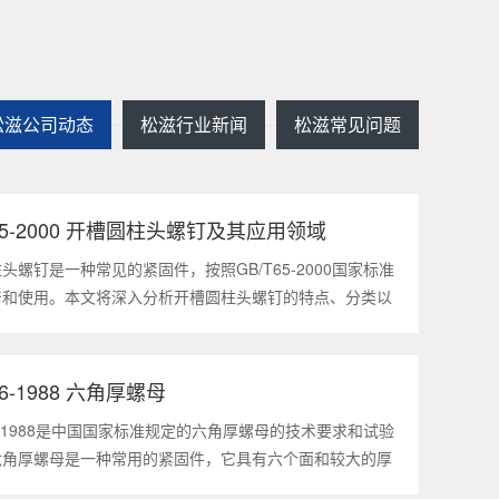
松滋公司动态
松滋行业新闻
松滋常见问题
T65-2000 开槽圆柱头螺钉及其应用领域
2025
1
头螺钉是一种常见的紧固件，按照GB/T65-2000国家标准
产和使用。本文将深入分析开槽圆柱头螺钉的特点、分类以
领域，帮助读者更好地了解和应用该种螺钉。什么是
5-2000 开槽圆柱头螺钉？GB/T65-200
56-1988 六角厚螺母
2025
1
56-1988是中国国家标准规定的六角厚螺母的技术要求和试验
六角厚螺母是一种常用的紧固件，它具有六个面和较大的厚
通常用于需要更大的力矩和耐久性的紧固装配。六角厚螺母