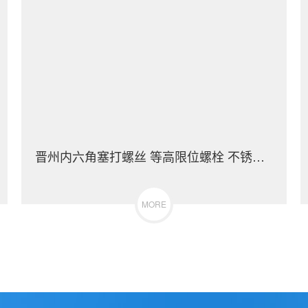
晋州内六角塞打螺丝 等高限位螺栓 不锈钢（304/316）碳钢 合金钢
MORE