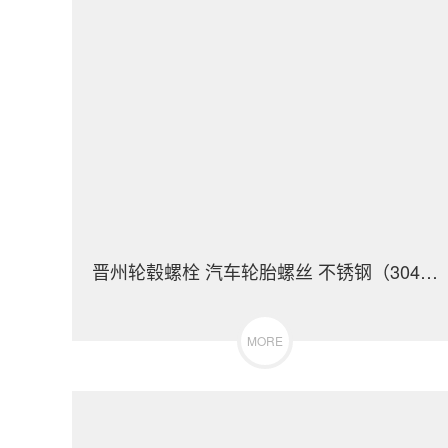
晋州轮毂螺栓 汽车轮胎螺丝 不锈钢（304/316）碳钢 合金钢
MORE