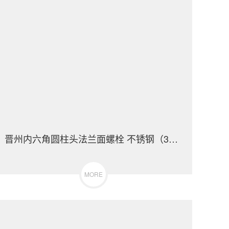
晋州内六角圆柱头法兰面螺栓 不锈钢（304/316）碳钢 合金钢
MORE