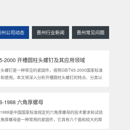
晋州公司动态
晋州行业新闻
晋州常见问题
T65-2000 开槽圆柱头螺钉及其应用领域
2025
1
头螺钉是一种常见的紧固件，按照GB/T65-2000国家标准
产和使用。本文将深入分析开槽圆柱头螺钉的特点、分类以
领域，帮助读者更好地了解和应用该种螺钉。什么是
5-2000 开槽圆柱头螺钉？GB/T65-200
56-1988 六角厚螺母
2025
1
56-1988是中国国家标准规定的六角厚螺母的技术要求和试验
六角厚螺母是一种常用的紧固件，它具有六个面和较大的厚
通常用于需要更大的力矩和耐久性的紧固装配。六角厚螺母