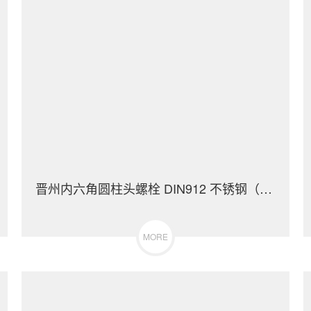
晋州内六角圆柱头螺栓 DIN912 不锈钢（304/316）碳钢 合金钢
MORE