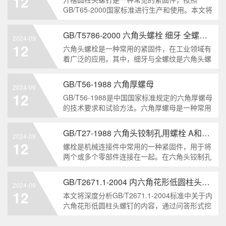
12
解。1. 六角头自
GB/T65-2000国家标准进行生产和使用。本文将
深入分析开槽圆柱头螺钉的特点、分类以及应用
领域，帮助读者更好地了解和应用该种螺钉。什
GB/T5786-2000 六角头螺栓 细牙 全螺纹——工业重要性和特点
2024-09
么是GB/T65-2000 开槽圆柱头螺钉？GB/T65-
12
六角头螺栓是一种常用的紧固件，在工业领域有
200
着广泛的应用。其中，细牙与全螺纹是六角头螺
栓的两个重要特点。本文将从工业重要性和特点
两个方面，对GB/T5786-2000标准下的六角头螺
GB/T56-1988 六角厚螺母
2024-09
栓 细牙 全螺纹进行深度分析和知识挖掘。什么
12
GB/T56-1988是中国国家标准规定的六角厚螺母
是GB/T57
的技术要求和试验方法。六角厚螺母是一种常用
的紧固件，它具有六个面和较大的厚度。它通常
用于需要更大的力矩和耐久性的紧固装配。六角
GB/T27-1988 六角头铰制孔用螺栓 A和B级
2024-09
厚螺母的材料和制造工艺六角厚螺母通常由低碳
12
螺栓是机械连接件中常用的一种紧固件，用于将
钢、中碳钢或合金钢
两个或多个零部件连接在一起。在六角头铰制孔
用螺栓中，根据其质量要求的不同，可以分为A
级和B级两种。下面我们来分析一下这两种级别
GB/T2671.1-2004 内六角花形低圆柱头螺钉
2024-09
的螺栓有哪些区别。1. A级和B级的定义和标准
12
本文将深度分析GB/T2671.1-2004标准中关于内
有什么不同?A级和B级是
六角花形低圆柱头螺钉的内容，通过问答形式挖
掘知识点，为读者提供全面的了解。1. 什么是
GB/T2671.1-2004标准？GB/T2671.1-2004是中