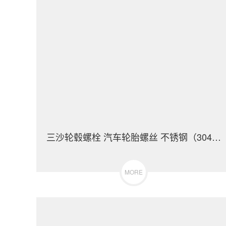
三沙轮毂螺栓 汽车轮胎螺丝 不锈钢（304/316）碳钢 合金钢
MORE