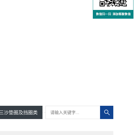
三沙垫圈及挡圈类