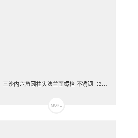
三沙内六角圆柱头法兰面螺栓 不锈钢（304/316）碳钢 合金钢
MORE