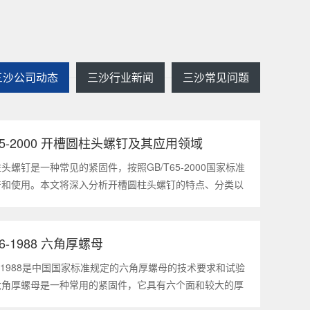
三沙公司动态
三沙行业新闻
三沙常见问题
T65-2000 开槽圆柱头螺钉及其应用领域
2025
1
头螺钉是一种常见的紧固件，按照GB/T65-2000国家标准
产和使用。本文将深入分析开槽圆柱头螺钉的特点、分类以
领域，帮助读者更好地了解和应用该种螺钉。什么是
5-2000 开槽圆柱头螺钉？GB/T65-200
56-1988 六角厚螺母
2025
1
56-1988是中国国家标准规定的六角厚螺母的技术要求和试验
六角厚螺母是一种常用的紧固件，它具有六个面和较大的厚
通常用于需要更大的力矩和耐久性的紧固装配。六角厚螺母