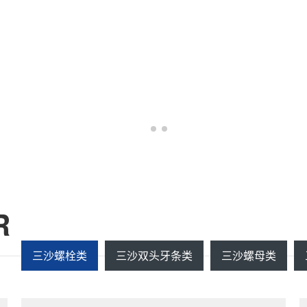
R
三沙螺栓类
三沙双头牙条类
三沙螺母类