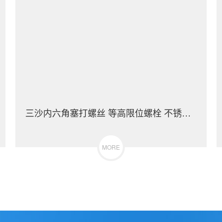
三沙内六角塞打螺丝 等高限位螺栓 不锈钢（304/316）碳钢 合金钢
MORE