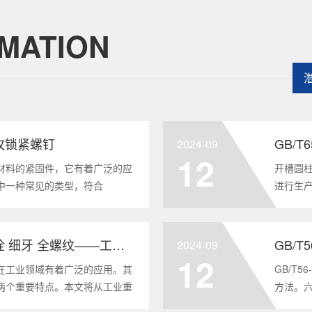
MATION
头自攻锁紧螺钉
GB/
2024-09
12
材料的紧固件，它有着广泛的应
开槽圆柱
中一种常见的类型，符合
进行生
将深度分析这种螺钉的特点、应用以及
及应用
全面的了解。1. 六角头自
GB/T6
GB/T5786-2000 六角头螺栓 细牙 全螺纹——工业重要性和特点
GB/T
2024-09
12
在工业领域有着广泛的应用。其
GB/T
两个重要特点。本文将从工业重
方法。
6-2000标准下的六角头螺栓 细
度。它