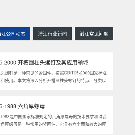
潜江公司动态
潜江行业新闻
潜江常见问题
T65-2000 开槽圆柱头螺钉及其应用领域
2025
1
头螺钉是一种常见的紧固件，按照GB/T65-2000国家标准
产和使用。本文将深入分析开槽圆柱头螺钉的特点、分类以
领域，帮助读者更好地了解和应用该种螺钉。什么是
5-2000 开槽圆柱头螺钉？GB/T65-200
56-1988 六角厚螺母
2025
1
56-1988是中国国家标准规定的六角厚螺母的技术要求和试验
六角厚螺母是一种常用的紧固件，它具有六个面和较大的厚
通常用于需要更大的力矩和耐久性的紧固装配。六角厚螺母