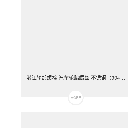
潜江轮毂螺栓 汽车轮胎螺丝 不锈钢（304/316）碳钢 合金钢
MORE