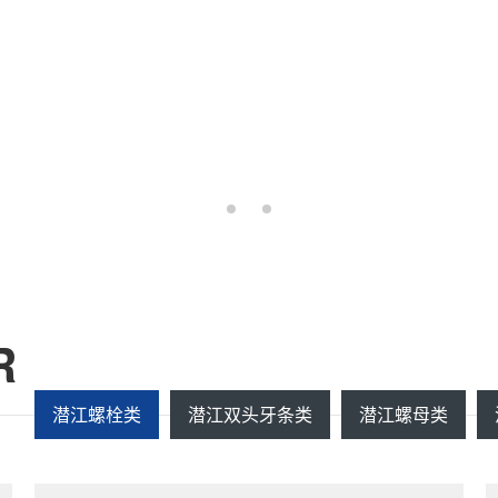
R
潜江螺栓类
潜江双头牙条类
潜江螺母类