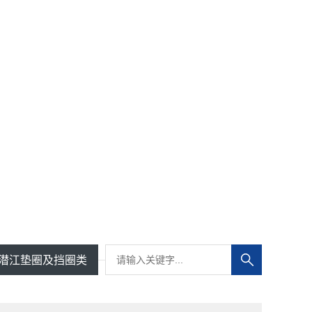
潜江垫圈及挡圈类