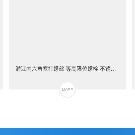
潜江内六角塞打螺丝 等高限位螺栓 不锈钢（304/316）碳钢 合金钢
MORE