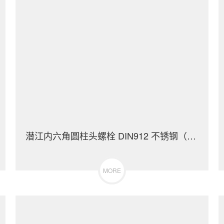
潜江内六角圆柱头螺栓 DIN912 不锈钢（304/316）碳钢 合金钢
MORE