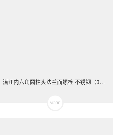
潜江内六角圆柱头法兰面螺栓 不锈钢（304/316）碳钢 合金钢
MORE