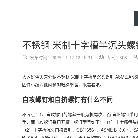
不锈钢 米制十字槽半沉头螺钉 AS
发布时间：2025-11-17 12:15:31
人气：
308
大家好今天来介绍不锈钢 米制十字槽半沉头螺钉 ASME/ANS
固件小编对此问题的归纳整理，来看看吧。
自攻螺钉和自挤螺钉有什么不同
不同点：1、自攻螺钉的螺丝一般为机螺纹，而 自挤螺钉采
手，而自攻螺钉采用开槽。螺钉型号如下：（1）十字槽盘头自攻螺钉：GB/
（2）十字槽沉头自挤螺钉：GB/T6561，ASME B18.6.4，
B18.6.4，SAE J81。（4）六角头自攻螺钉：GB/T6563，