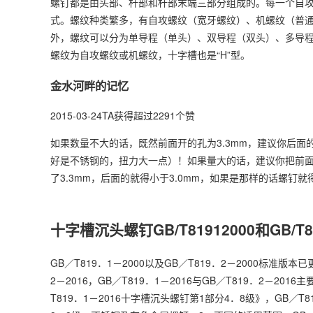
螺钉都是由头部、杆部和杆部末端三部分组成的。每一个自
式。螺纹种类繁多，有自攻螺纹（宽牙螺纹）、机螺纹（普
外，螺纹可以分为单导程（单头）、双导程（双头）、多导程
螺纹为自攻螺纹或机螺纹，十字槽也是“H”型。
金水河畔的记忆
2015-03-24TA获得超过2291个赞
如果数量不大的话，既然前面开的孔为3.3mm，建议你后面的孔开
好是不锈钢的，扭力大一点）！如果量大的话，建议你把前面的
了3.3mm，后面的就得小于3.0mm，如果是那样的话螺
十字槽沉头螺钉GB/T81912000和GB/T8
GB／T819．1－2000以及GB／T819．2－2000标准版本
2－2016，GB／T819．1－2016与GB／T819．2－20
T819．1－2016十字槽沉头螺钉第1部分4．8级》，GB／T8