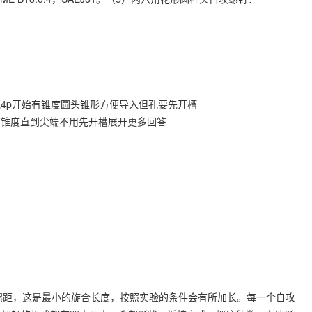
tm自挤螺钉末端大概4p开始有锥度圆头锥形方便导入但孔要先开槽
tm自攻螺钉末端也有锥度直到尖端不用先开槽展开更多回答
万
螺距，这是最小的旋合长度，按照实验的条件会有所加长。每一个自攻
千