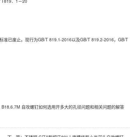
819．1－20
标准已废止。现行为GB/T 819.1-2016以及GB/T 819.2-2016，GB/T
I B18.6.7M 自攻螺钉如何选用开多大的孔径问题和相关问题的解答
下一篇：
不锈钢 C牙II型细牙80°十字槽修剪小半沉头自攻螺钉 ASME/ANSI B18.6.4