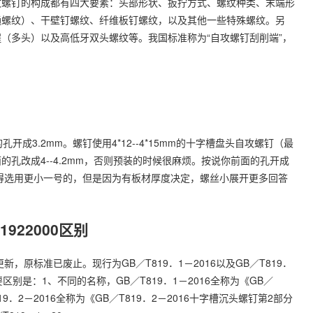
攻螺钉的构成都有四大要素：头部形状、扳拧方式、螺纹种类、末端形
工
通螺纹）、干壁钉螺纹、纤维板钉螺纹，以及其他一些特殊螺纹。另
（多头）以及高低牙双头螺纹等。我国标准称为“自攻螺钉刮削端”，
品
成3.2mm。螺钉使用4*12--4*15mm的十字槽盘头自攻螺钉（最
孔改成4--4.2mm，否则预装的时候很麻烦。按说你前面的孔开成
钉就得选用更小一号的，但是因为有板材厚度决定，螺丝小展开更多回答
1922000区别
已更新，原标准已废止。现行为GB／T819．1－2016以及GB／T819．
16主要区别是：1、不同的名称，GB／T819．1－2016全称为《GB／
19．2－2016全称为《GB／T819．2－2016十字槽沉头螺钉第2部分