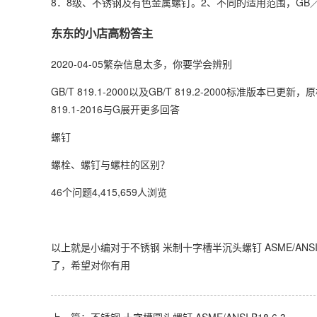
8．8级、不锈钢及有色金属螺钉。2、不同的适用范围，GB／T
东东的小店高粉答主
2020-04-05繁杂信息太多，你要学会辨别
GB/T 819.1-2000以及GB/T 819.2-2000标准版本已更新，原
819.1-2016与G展开更多回答
螺钉
螺栓、螺钉与螺柱的区别？
46个问题4,415,659人浏览
以上就是小编对于不锈钢 米制十字槽半沉头螺钉 ASME/ANS
了，希望对你有用
上一篇：
不锈钢 十字槽圆头螺钉 ASME/ANSI B18.6.3