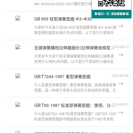
Φ8~Φ250(din2093-2007蝶形垫片规格)的问题，以
下是万千紧固件小编对此问题的归纳整理，来
GB 859 轻型弹簧垫圈 Φ3~Φ30
2024-11-08
大家好今天来介绍GB 859 轻型弹簧垫圈 Φ3~Φ30(弹
簧垫圈的国家标准代号)的问题，以下是万千紧固件
小编对此问题的归纳整理，来看看吧
无锡弹簧螺栓拉伸器报价(拉伸弹簧规格型号列表大全)
2024-09-13
大家好今天来介绍无锡弹簧螺栓拉伸器报价(弹簧通
常用什么材料)的问题，以下是万千紧固件小编对此
问题的归纳整理，来看看吧。弹簧的种
GB/T7244-1987 重型弹簧垫圈
2024-09-06
什么是重型弹簧垫圈？重型弹簧垫圈，即高强度弹簧
垫圈，是一种用于承受大径向压力和扭矩的垫圈。它
由高强度弹簧钢材料制成，具有较高的弹
GB/T93-1987 标准型弹簧垫圈：使用、分类与性能特点
2024-09-05
什么是GB/T93-1987标准型弹簧垫圈？GB/T93-1987
标准型弹簧垫圈是中国国家标准总局于1987年发布
的一项国家标准，它规定了弹簧垫圈的