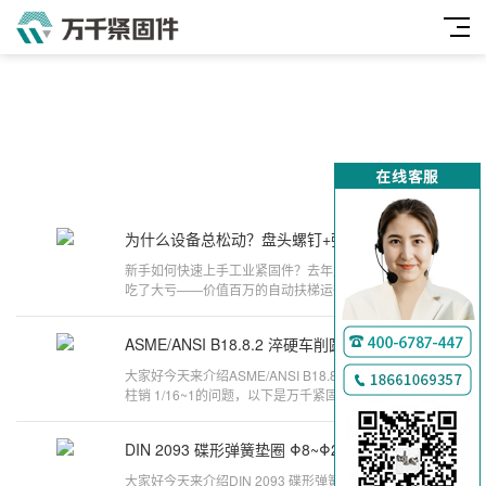
为什么设备总松动？盘头螺钉+弹簧垫圈防松方案
2025-05-07
新手如何快速上手工业紧固件？去年广州某电梯厂就
吃了大亏——价值百万的自动扶梯运行三个月，固定
螺栓集体松动位移了1.2毫米。今天
ASME/ANSI B18.8.2 淬硬车削圆柱销 1/16~1
2024-11-29
大家好今天来介绍ASME/ANSI B18.8.2 淬硬车削圆
柱销 1/16~1的问题，以下是万千紧固件小编对此问
题的归纳整理，来看看吧。气门弹簧检
DIN 2093 碟形弹簧垫圈 Φ8~Φ250
2024-11-11
大家好今天来介绍DIN 2093 碟形弹簧垫圈