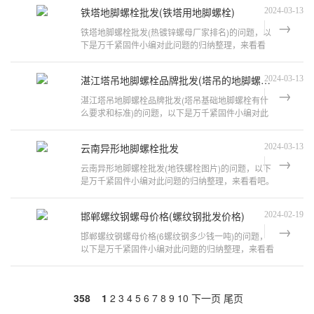
铁塔地脚螺栓批发(铁塔用地脚螺栓)
2024-03-13
铁塔地脚螺栓批发(热镀锌螺母厂家排名)的问题，以
下是万千紧固件小编对此问题的归纳整理，来看看
吧。地脚螺栓是什么?地脚螺栓也称预
湛江塔吊地脚螺栓品牌批发(塔吊的地脚螺栓是什么材质的钢材)
2024-03-13
湛江塔吊地脚螺栓品牌批发(塔吊基础地脚螺栓有什
么要求和标准)的问题，以下是万千紧固件小编对此
问题的归纳整理，来看看吧。塔吊基础
云南异形地脚螺栓批发
2024-03-13
云南异形地脚螺栓批发(地铁螺栓图片)的问题，以下
是万千紧固件小编对此问题的归纳整理，来看看吧。
地脚螺栓的直埋和后埋有什么区别?
邯郸螺纹钢螺母价格(螺纹钢批发价格)
2024-02-19
邯郸螺纹钢螺母价格(6螺纹钢多少钱一吨)的问题，
以下是万千紧固件小编对此问题的归纳整理，来看看
吧。2008年11月1日钢材价格现在的Ⅱ
358
1
2
3
4
5
6
7
8
9
10
下一页
尾页