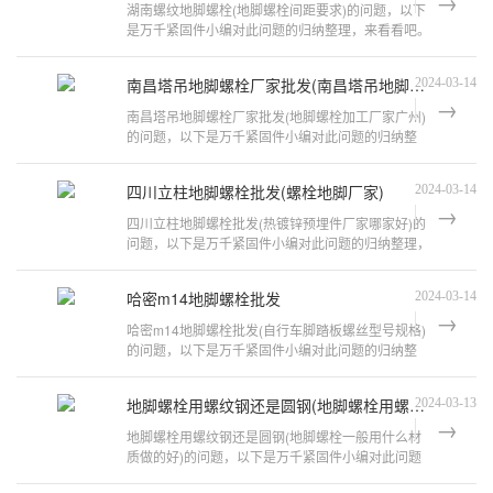
湖南螺纹地脚螺栓(地脚螺栓间距要求)的问题，以下
是万千紧固件小编对此问题的归纳整理，来看看吧。
地脚螺栓一般有哪些规格?平常标准
南昌塔吊地脚螺栓厂家批发(南昌塔吊地脚螺栓厂家批发价格)
2024-03-14
南昌塔吊地脚螺栓厂家批发(地脚螺栓加工厂家广州)
的问题，以下是万千紧固件小编对此问题的归纳整
理，来看看吧。塔吊预埋支腿怎么把看
四川立柱地脚螺栓批发(螺栓地脚厂家)
2024-03-14
四川立柱地脚螺栓批发(热镀锌预埋件厂家哪家好)的
问题，以下是万千紧固件小编对此问题的归纳整理，
来看看吧。地脚螺栓的直埋和后埋有
哈密m14地脚螺栓批发
2024-03-14
哈密m14地脚螺栓批发(自行车脚踏板螺丝型号规格)
的问题，以下是万千紧固件小编对此问题的归纳整
理，来看看吧。雅迪电瓶车大撑脚的螺
地脚螺栓用螺纹钢还是圆钢(地脚螺栓用螺纹钢还是圆钢的规范)
2024-03-13
地脚螺栓用螺纹钢还是圆钢(地脚螺栓一般用什么材
质做的好)的问题，以下是万千紧固件小编对此问题
的归纳整理，来看看吧。设备用高强度