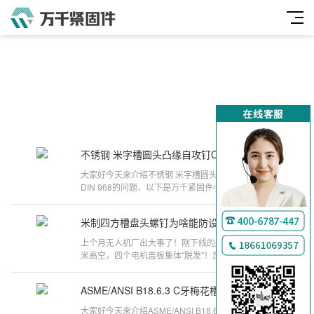
不锈钢 米字槽圆头凸缘自攻钉C型 DIN 968
2025-08-11
万
大家好今天来介绍不锈钢 米字槽圆头凸缘自攻钉C型
千
DIN 968的问题，以下是万千紧固件小编对此问题的
归纳整理，来看看吧。自攻钉的分类
工
米制四方槽盘头螺钉为啥能防设备 脱发 ？
2025-05-07
品
上个月无人机厂出大事了！刚下线的航拍机飞到300
米高空，四个电机盖板集体"脱发"！您猜后来咋解决
的？换上​​ASME标准的四方槽盘头螺
ASME/ANSI B18.6.3 C牙梅花槽圆头凸缘自攻螺钉 #2~1/2
2025-04-03
大家好今天来介绍ASME/ANSI B18.6.3 C牙梅花槽圆